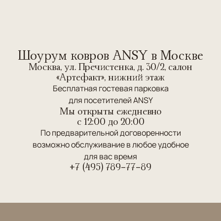
выполнены в персидском, кавказском или
турецком стиле. Традиционная для
ковроткачества Поднебесной орнаменталистика
включает даосские и буддийские символы,
цветочные и ландшафтные мотивы с медальоном
Шоурум ковров ANSY в Москве
в центре. Наиболее распространенная символика
Москва, ул. Пречистенка, д. 30/2, салон
– листья лотоса, дерево граната, изображения
«Артефакт», нижний этаж
дракона и иероглифы.
Бесплатная гостевая парковка
для посетителей ANSY
Материалы и стиль плетения
. Китайские ткачи
Мы открыты ежедневно
используют нежнейший шелк, чистую овечью,
c 12:00 до 20:00
верблюжью или козью шерсть, синтетические и
По предварительной договоренности
натуральные красители
. Китайские ковры
возможно обслуживание в любое удобное
отличает высокая узелковая плотность благодаря
для вас время
использованию
+7 (495) 789-77-89
асимметричного персидского узла
. Очень
популярно изготовление ковров смешанного
состава: ворс из шерсти или шелка на хлопковой
или льняной основе.