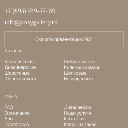
Цветовая гамма
. Цветовая гамма традиционных
+7 (495) 789-77-89
китайских ковров более сдержанная, нежели
турецких и персидских полотен. Доминирующими
info@ansygallery.ru
являются различные оттенки желтого и синего
цветов. Синяя цветовая палитра характерна для
Скачать презентацию PDF
полотен ручной работы, сотканных в городе
Баотоу.
Каталог
Регионы с традиционным ковроткачеством
.
Классические
Современные
Основными ковроткацкими регионами Китая
Дизайнерские
Килимы и сумахи
являются провинции Ганьсу, Нинься, Суйюа́нь,
Шерстяные
Шёлковые
Шерсть и шёлк
Внутренняя Монголия. Много мастерских
Безворсовые
сосредоточено в Пекине, Шанхае и Тяньцзинь, а
известные на весь мир
Меню
ковры ручной работы из шелка
продаются в
провинции Хэнань.
FAQ
Дизайнерам
О компании
Наши услуги
Блог
Контакты
Портфолио
Ковры на заказ