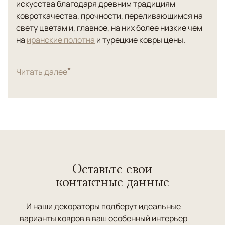
искусства благодаря древним традициям
ковроткачества, прочности, переливающимся на
свету цветам и, главное, на них более низкие чем
на
иранские полотна
и турецкие ковры цены.
В интернет-магазине «ANSY Carpet Company» вы
можете купить китайские ковры на выгодных
Читать далее
условиях. Мы предлагаем покупателям:
лучшие модели ковров из Китая (проверенное
качество, редкие экземпляры, богатые
коллекции);
Бесплатную помощь дизайнера по подбору
подходящего изделия (дистанционно по
высланным клиентом фотографиям или с
Оставьте свои
выездом декоратора на дом);
контактные данные
Бесплатную доставку и примерку любого
количества моделей в интерьере;
Распродажи со скидками от 20% до 50% (по
И наши декораторы подберут идеальные
многим позициям у нас лучшие цены в
варианты ковров в ваш особенный интерьер