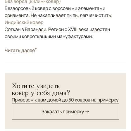
Без ворса (килим-ковер)
Безворсовый ковер с ворсовыми элементами
орнамента. Не накапливает пыль, легче чистить.
Индийский ковер
Соткан в Варанаси. Регион с XVIII века известен
своими ковроткацкими мануфактурами.
Стиль
Читать далее
Килимы и сумахи
Цвета
Желтый, Бежевый
Узоры
Геометрический
Современный безворсовый ковер, комбинированный
Хотите увидеть
ворсовыми элементами. Выполнен в красивых
ковёр у себя дома?
лимонных и серо-бежевых тонах.
Привезем к вам домой до 50 ковров на примерку
Заказать примерку →