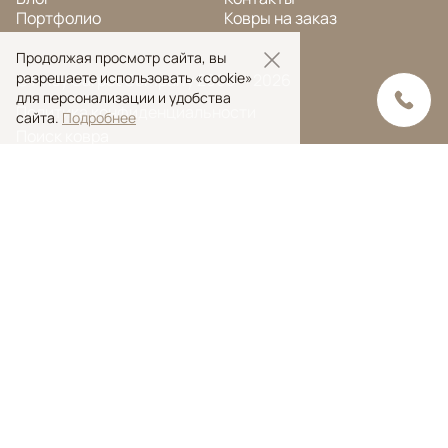
Портфолио
Ковры на заказ
Продолжая просмотр сайта, вы
разрешаете использовать «cookie»
© Ansy Carpet Company 2005 — 2026
для персонализации и удобства
Политика конфиденциальности
сайта.
Подробнее
Поиск ковра
Поиск
Ansy Сarpet Сompany