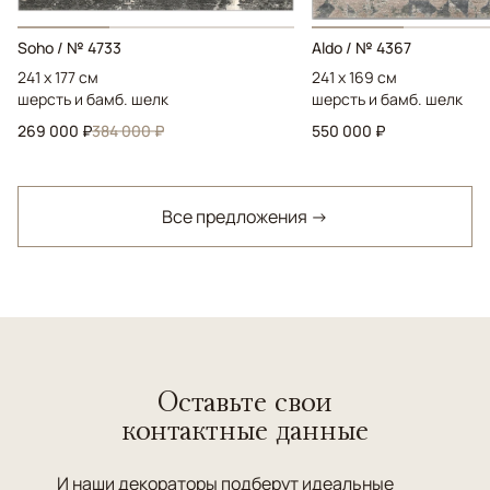
Soho / № 4733
Aldo / № 4367
241 x 177 см
241 x 169 см
шерсть и бамб. шелк
шерсть и бамб. шелк
269 000 ₽
384 000 ₽
550 000 ₽
Все предложения →
Оставьте свои
контактные данные
И наши декораторы подберут идеальные