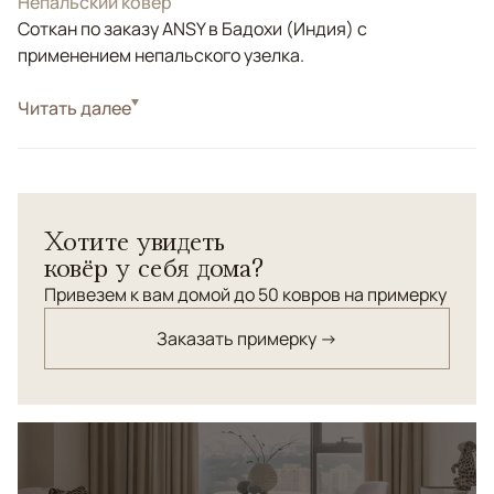
Непальский ковер
Соткан по заказу ANSY в Бадохи (Индия) с
применением непальского узелка.
Стиль
Читать далее
Современные
Цвета
Бежевый, Серый
Узоры
Геометрический
Ковер ручной работы современного дизайна. Соткан
Хотите увидеть
из шерсти и шелка. Отличный вариант для интерьера в
ковёр у себя дома?
стиле софт-минимализм.
Привезем к вам домой до 50 ковров на примерку
Заказать примерку →