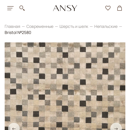
Главная
Современные
Шерсть и шелк
Непальские
Bristol №2580
←
→