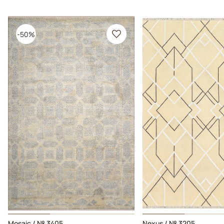
-50%
Mosaic / № 3405
Nexus / № 3205