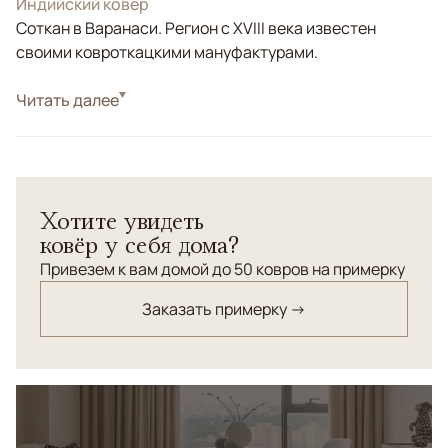
Индийский ковер
Соткан в Варанаси. Регион с XVIII века известен
своими ковроткацкими мануфактурами.
Стиль
Читать далее
Килимы и сумахи
Цвета
Желтый
Узоры
Геометрический
В ковре "Вилен" сочетается гладкий шелковый
Хотите увидеть
орнамент теплого оттенка серого с шерстяной
ковёр у себя дома?
безворсовой основой лимонно-бежевого цвета.
Прекрасен в интерьерах в стиле ар деко.
Привезем к вам домой до 50 ковров на примерку
Заказать примерку →