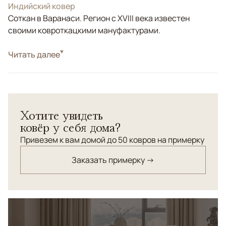
Индийский ковер
Соткан в Варанаси. Регион с XVIII века известен
своими ковроткацкими мануфактурами.
Стиль
Читать далее
Современные
Цвета
Белый/Сливочный, Бежевый
Узоры
Абстрактный, Без узора
Хотите увидеть
ковёр у себя дома?
Привезем к вам домой до 50 ковров на примерку
Заказать примерку →