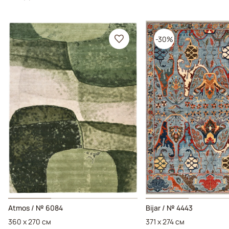
-30%
Atmos / № 6084
Bijar / № 4443
360 x 270 см
371 x 274 см