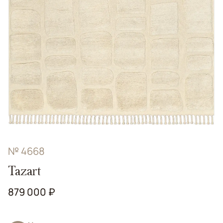
№ 4668
Tazart
879 000 ₽