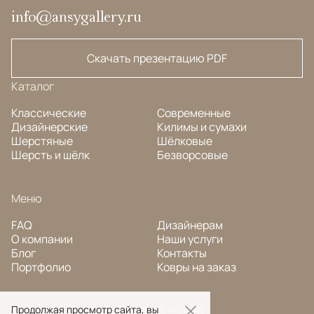
info@ansygallery.ru
Скачать презентацию PDF
Каталог
Классические
Современные
Дизайнерские
Килимы и сумахи
Шерстяные
Шёлковые
Шерсть и шёлк
Безворсовые
Меню
FAQ
Дизайнерам
О компании
Наши услуги
Блог
Контакты
Портфолио
Ковры на заказ
© Ansy Carpet Company 2005 — 2026
Продолжая просмотр сайта, вы