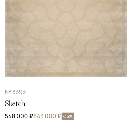
№ 3395
Sketch
548 000 ₽
843 000 ₽
-35%