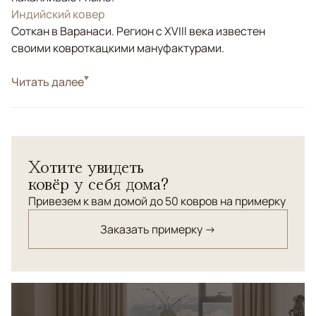
Индийский ковер
Соткан в Варанаси. Регион с XVIII века известен
своими ковроткацкими мануфактурами.
Стиль
Читать далее
Современные
Цвета
Бежевый
Узоры
Геометрический, Без узора
Ковры из коллекции SKETCH – олицетворение стиля
Хотите увидеть
класса люкс, моментально узнаваемые для всех
ковёр у себя дома?
посвященных. Скульптурный декор в виде линий и
форм, мягкие изысканные цвета, лаконичность,
Привезем к вам домой до 50 ковров на примерку
сочетающаяся с современными тенденциями,
Заказать примерку →
безупречное качество в невероятном исполнении! Это
не предмет, которые взывает: «посмотри на меня», - а
тихий арт объект, «заглушающий» шум суетного мира!