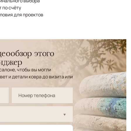
финального выбора
 по счёту
ловия для проектов
еообзор этого
енджер
салоне, чтобы вы могли
вет и детали ковра до визита или