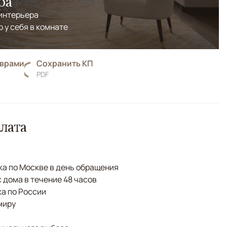
ра
 интерьера
р у себя в комнате
оврами
Сохранить КП
PDF
лата
а по Москве в день обращения
с дома в течение 48 часов
а по России
миру