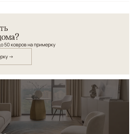
ть
дома?
о 50 ковров на примерку
ерку →