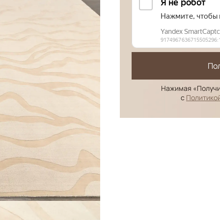
По
Нажимая «Получи
с
Политико