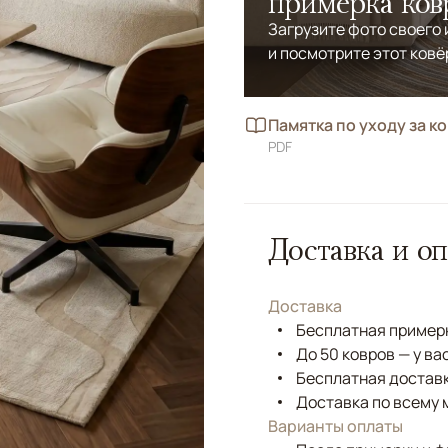
примерка ков
Загрузите фото своего
и посмотрите этот ковё
Памятка по уходу за к
PDF
Доставка и оп
Доставка
Бесплатная примерк
До 50 ковров — у ва
Бесплатная доставк
Доставка по всему 
Варианты оплаты