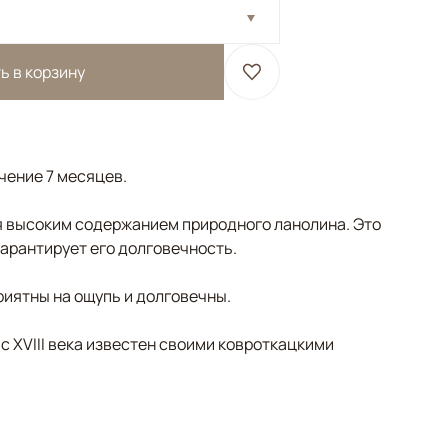
ь в корзину
ечение 7 месяцев.
 высоким содержанием природного ланолина. Это
гарантирует его долговечность.
риятны на ощупь и долговечны.
 с XVIII века известен своими ковроткацкими
Бежевый