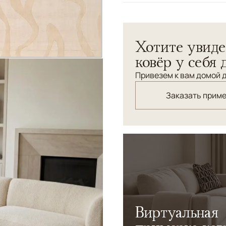
Узоры
Абстрактный
Хотите увиде
ковёр у себя 
Привезем к вам домой д
Заказать прим
Виртуальная