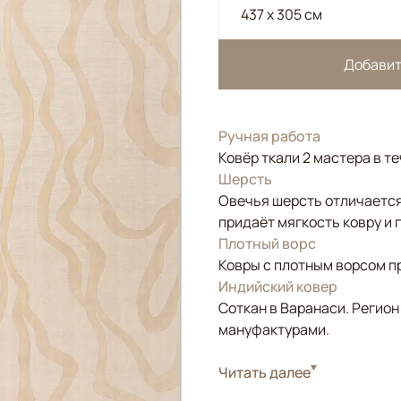
437 x 305 см
Добавит
Ручная работа
Ковёр ткали 2 мастера в т
Шерсть
Овечья шерсть отличается
придаёт мягкость ковру и 
Плотный ворс
Ковры с плотным ворсом п
Индийский ковер
Соткан в Варанаси. Регион
мануфактурами.
Стиль
Читать далее
Современные
Цвета
Белый/Сливочный, 