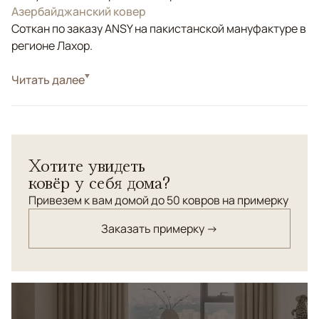
Азербайджанский ковер
Соткан по заказу ANSY на пакистанской мануфактуре в
регионе Лахор.
Стиль
Читать далее
Классические
Цвета
Красный/Бордовый
Узоры
Геометрический
Хотите увидеть
ковёр у себя дома?
Привезем к вам домой до 50 ковров на примерку
Заказать примерку →