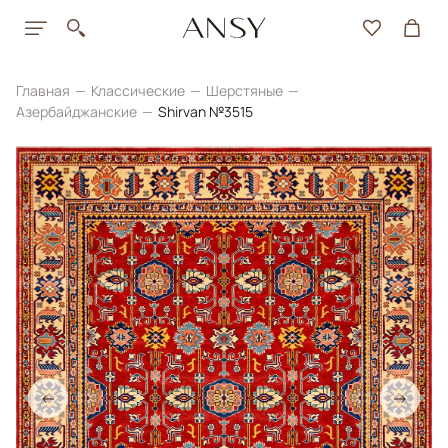
Главная
Классические
Шерстяные
Азербайджанские
Shirvan №3515
←
→