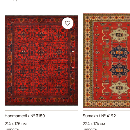
Hanmamedi / № 3159
Sumakh / № 4192
214 x 176 см
224 x 174 см
шерсть
шерсть