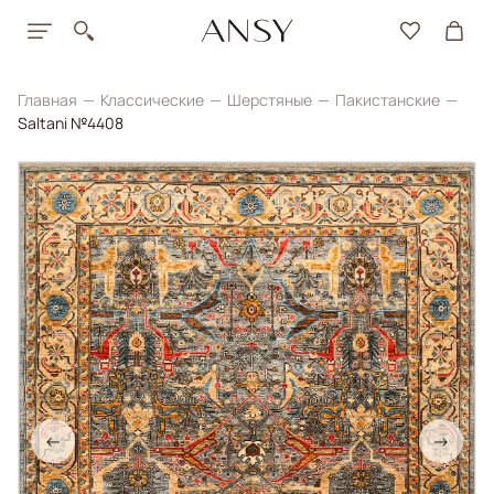
Главная
Классические
Шерстяные
Пакистанские
Saltani №4408
←
→