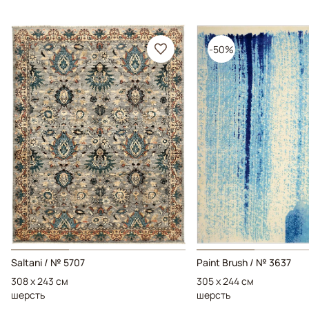
-50%
Saltani / № 5707
Paint Brush / № 3637
308 x 243 см
305 x 244 см
шерсть
шерсть