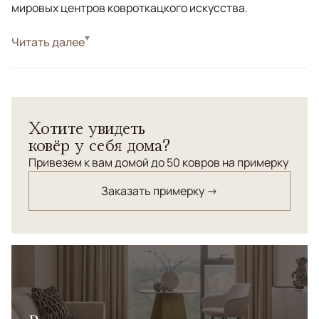
мировых центров ковроткацкого искусства.
Стиль
Читать далее
Классические
Цвета
Серый, Мультиколор
Узоры
Растительный
Хотите увидеть
ковёр у себя дома?
Привезем к вам домой до 50 ковров на примерку
Заказать примерку →