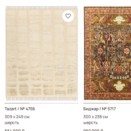
Tazart / № 4756
Биджар / № 5717
309 x 249 см
300 x 238 см
шерсть
шерсть
654 000 ₽
997 000 ₽