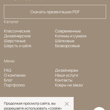
Скачать презентацию PDF
Каталог
Классические
Современные
Дизайнерские
Килимы и сумахи
Шерстяные
Шёлковые
Шерсть и шёлк
Безворсовые
Меню
FAQ
Дизайнерам
О компании
Наши услуги
Блог
Контакты
Портфолио
Ковры на заказ
© Ansy Carpet Company 2005 — 2026
Продолжая просмотр сайта, вы
Политика конфиденциальности
разрешаете использовать «cookie»