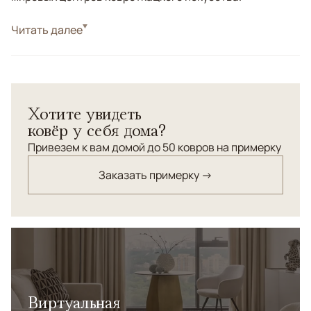
Стиль
Читать далее
Классические
Цвета
Бежевый, Серый, Оливковый, Мультиколор
Узоры
Геометрический
Хотите увидеть
ковёр у себя дома?
Привезем к вам домой до 50 ковров на примерку
Заказать примерку →
Виртуальная