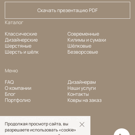
Скачать презентацию PDF
Каталог
Классические
Современные
Дизайнерские
Килимы и сумахи
Шерстяные
Шёлковые
Шерсть и шёлк
Безворсовые
Меню
FAQ
Дизайнерам
О компании
Наши услуги
Блог
Контакты
Портфолио
Ковры на заказ
© Ansy Carpet Company 2005 — 2026
Продолжая просмотр сайта, вы
Политика конфиденциальности
разрешаете использовать «cookie»