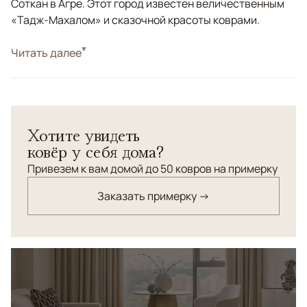
Соткан в Агре. Этот город известен величественным
«Тадж-Махалом» и сказочной красоты коврами.
Стиль
Читать далее
Классические
Цвета
Синий
Узоры
Растительный
Bijar — ковер с ярко выраженной декоративной
Хотите увидеть
архитектурой. Сложный орнамент, насыщенные
ковёр у себя дома?
оттенки глубокого синего и графичная симметрия
создают ощущение предмета с историей,
Привезем к вам домой до 50 ковров на примерку
переосмысленного в современном интерьере. Рисунок
Заказать примерку →
вдохновлен классическими восточными мотивами, но
благодаря контрастной палитре и более свободной
подаче выглядит актуально и выразительно.