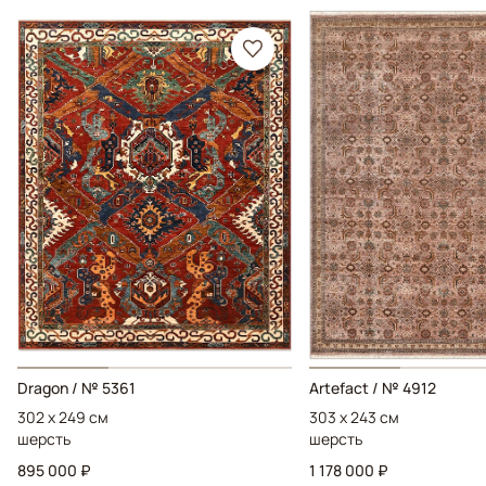
Dragon / № 5361
Artefact / № 4912
302 x 249 см
303 x 243 см
шерсть
шерсть
895 000 ₽
1 178 000 ₽