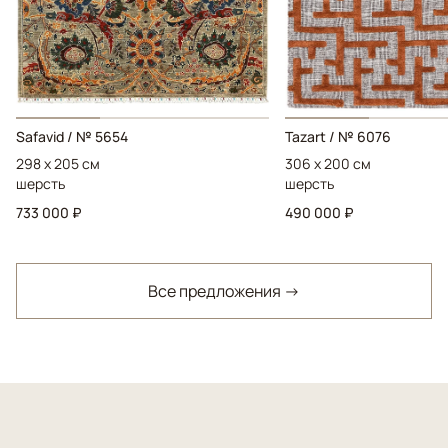
Safavid / № 5654
Tazart / № 6076
298 x 205 см
306 x 200 см
шерсть
шерсть
733 000 ₽
490 000 ₽
Все предложения →