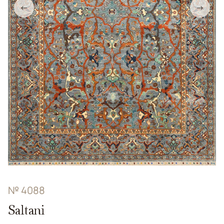
←
→
№ 4088
Saltani