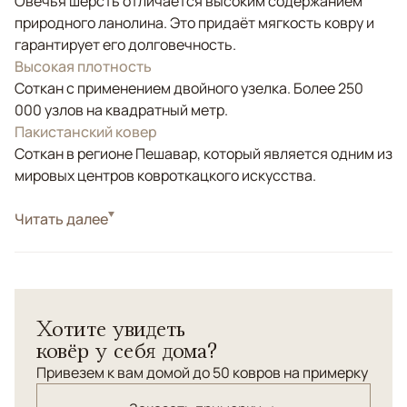
Овечья шерсть отличается высоким содержанием
природного ланолина. Это придаёт мягкость ковру и
гарантирует его долговечность.
Высокая плотность
Соткан с применением двойного узелка. Более 250
000 узлов на квадратный метр.
Пакистанский ковер
Соткан в регионе Пешавар, который является одним из
мировых центров ковроткацкого искусства.
Стиль
Читать далее
Классические
Цвета
Серый, Мультиколор
Узоры
Растительный
Хотите увидеть
ковёр у себя дома?
Привезем к вам домой до 50 ковров на примерку