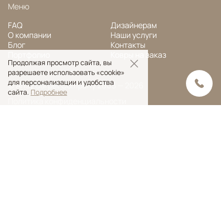
Меню
FAQ
Дизайнерам
О компании
Наши услуги
Блог
Контакты
Портфолио
Ковры на заказ
Продолжая просмотр сайта, вы
разрешаете использовать «cookie»
для персонализации и удобства
© Ansy Carpet Company 2005 — 2026
сайта.
Подробнее
Политика конфиденциальности
Поиск ковра
Поиск