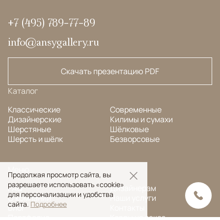
+7 (495) 789-77-89
info@ansygallery.ru
Скачать презентацию PDF
Каталог
Классические
Современные
Дизайнерские
Килимы и сумахи
Шерстяные
Шёлковые
Шерсть и шёлк
Безворсовые
Меню
Продолжая просмотр сайта, вы
разрешаете использовать «cookie»
FAQ
Дизайнерам
для персонализации и удобства
О компании
Наши услуги
сайта.
Подробнее
Блог
Контакты
Портфолио
Ковры на заказ