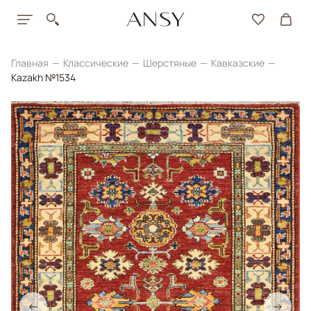
Главная
Классические
Шерстяные
Кавказские
Kazakh №1534
←
→