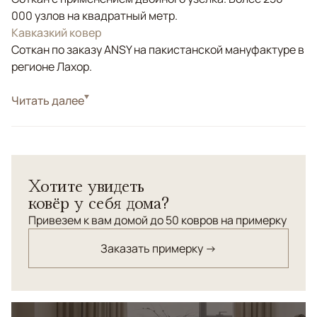
000 узлов на квадратный метр.
Кавказкий ковер
Соткан по заказу ANSY на пакистанской мануфактуре в
регионе Лахор.
Стиль
Читать далее
Классические
Кавказский орнаментальный ковер произведен с
соблюдением старинной технологии ручного
ковроткачества. Шерсть высшей категории.
Хотите увидеть
ковёр у себя дома?
Привезем к вам домой до 50 ковров на примерку
Заказать примерку →