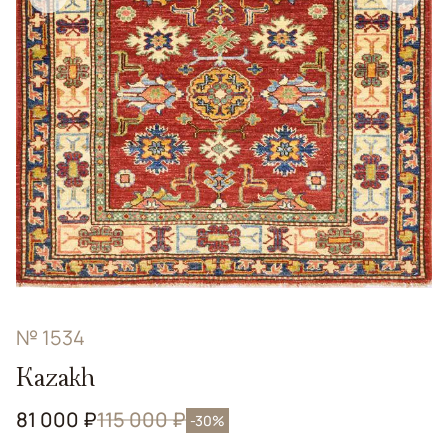
№ 1534
Kazakh
81 000 ₽
115 000 ₽
-30%