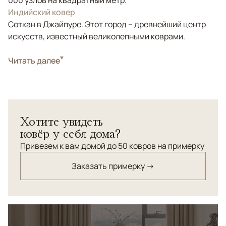
000 узлов на квадратный метр.
Индийский ковер
Соткан в Джайпуре. Этот город – древнейший центр
искусств, известный великолепными коврами.
Стиль
Читать далее
Классические
Цвета
Белый/Сливочный, Серый
Узоры
Растительный
Хотите увидеть
ковёр у себя дома?
Привезем к вам домой до 50 ковров на примерку
Заказать примерку →