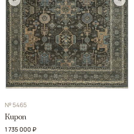
№ 5465
Kupon
1 735 000 ₽