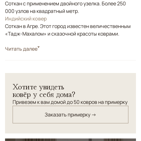
Соткан с применением двойного узелка. Более 250
000 узлов на квадратный метр.
Индийский ковер
Соткан в Агре. Этот город известен величественным
«Тадж-Махалом» и сказочной красоты коврами.
Стиль
Читать далее
Классические
Цвета
Серый, Голубой
Узоры
Геометрический
Ковер Kupon - это уникальный продукт ручной работы
Хотите увидеть
из Индии, выполненный из натуральной афганской
ковёр у себя дома?
шерсти. Его изысканный дизайн, сочетающий в себе
традиционные и современные мотивы, привнесет в
Привезем к вам домой до 50 ковров на примерку
ваше пространство неповторимую атмосферу
Заказать примерку →
элегантности и комфорта. Этот ковер не только станет
центральным элементом вашего интерьера, но и
обеспечит долговечность благодаря высокому
качеству материалов и мастерству исполнения.