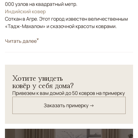
000 узлов на квадратный метр.
Индийский ковер
Соткан в Агре. Этот город известен величественным
«Тадж-Махалом» и сказочной красоты коврами.
Стиль
Читать далее
Классические
Цвета
Голубой, Синий, Мультиколор
Узоры
Растительный
Современная интерпретация древнеперсидского
Хотите увидеть
орнамента "Биджар". Традиционно биджары
ковёр у себя дома?
отличались яркой насыщенной цветовой палитрой,
основанной на контрастных противопоставлениях.
Привезем к вам домой до 50 ковров на примерку
Соткан в Индии из шерсти высшей категории.
Заказать примерку →