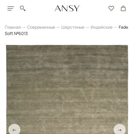
Главная
Современные
Шерстяные
Индийские
Fade
Soft №6013
←
→