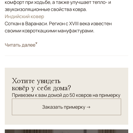
комфорт при ходьбе, а также улучшает тепло- и
звукоизоляционные свойства ковра.
Индийский ковер
Соткан в Варанаси. Регион с XVIII века известен
своими ковроткацкими мануфактурами.
Стиль
Читать далее
Современные
Цвета
Серый, Зеленый
Узоры
Без узора
Коллекция Fade Soft — монохромные ковры ручной
Хотите увидеть
работы из натуральной шерсти с мягким градиентным
ковёр у себя дома?
переходом оттенков и высоким ворсом. Плавное
растворение цвета и тактильная поверхность
Привезем к вам домой до 50 ковров на примерку
создают ощущение глубины, уюта и визуального
Заказать примерку →
спокойствия, органично дополняя современные
интерьеры.