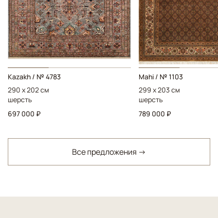
Kazakh / № 4783
Mahi / № 1103
290 x 202 см
299 x 203 см
шерсть
шерсть
697 000 ₽
789 000 ₽
Все предложения →