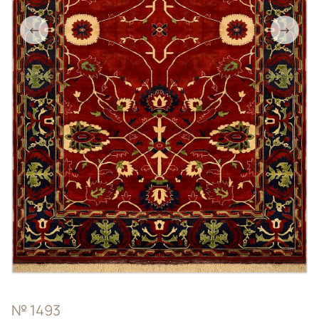
←
→
№ 1493