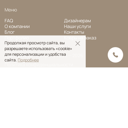
Меню
FAQ
Дизайнерам
О компании
Наши услуги
Блог
Контакты
Портфолио
Ковры на заказ
Продолжая просмотр сайта, вы
разрешаете использовать «cookie»
для персонализации и удобства
© Ansy Carpet Company 2005 — 2026
сайта.
Подробнее
Политика конфиденциальности
Поиск ковра
Поиск