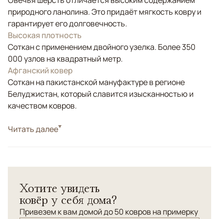
Овечья шерсть отличается высоким содержанием
природного ланолина. Это придаёт мягкость ковру и
гарантирует его долговечность.
Высокая плотность
Соткан с применением двойного узелка. Более 350
000 узлов на квадратный метр.
Афганский ковер
Соткан на пакистанской мануфактуре в регионе
Белуджистан, который славится изысканностью и
качеством ковров.
Стиль
Читать далее
Классические
Цвета
Красный/Бордовый
Узоры
Растительный
Орнамент "Белуджи - Афшари" Шерсть высшей
Хотите увидеть
категории. Высочайшая плотность для данного типа
ковёр у себя дома?
ковров.
Привезем к вам домой до 50 ковров на примерку