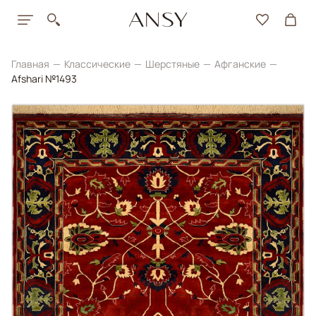
Главная
Классические
Шерстяные
Афганские
Afshari №1493