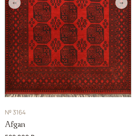
←
→
№ 3164
Afgan