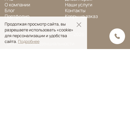
О компании
Наши услуги
Блог
Контакты
Портфолио
Ковры на заказ
Продолжая просмотр сайта, вы
разрешаете использовать «cookie»
© Ansy Carpet Company 2005 — 2026
для персонализации и удобства
сайта.
Подробнее
Политика конфиденциальности
Поиск ковра
Поиск