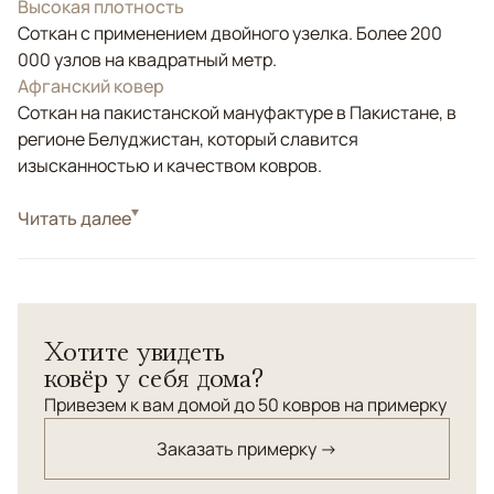
Высокая плотность
Соткан с применением двойного узелка. Более 200
000 узлов на квадратный метр.
Афганский ковер
Соткан на пакистанской мануфактуре в Пакистане, в
регионе Белуджистан, который славится
изысканностью и качеством ковров.
Стиль
Читать далее
Классические
Цвета
Красный/Бордовый
Узоры
Геометрический
Классический афганский ковер сотканный по
Хотите увидеть
традиционной технологии ручного ковроткачества.
ковёр у себя дома?
Привезем к вам домой до 50 ковров на примерку
Заказать примерку →