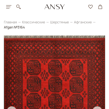
Главная
Классические
Шерстяные
Афганские
Afgan №3164