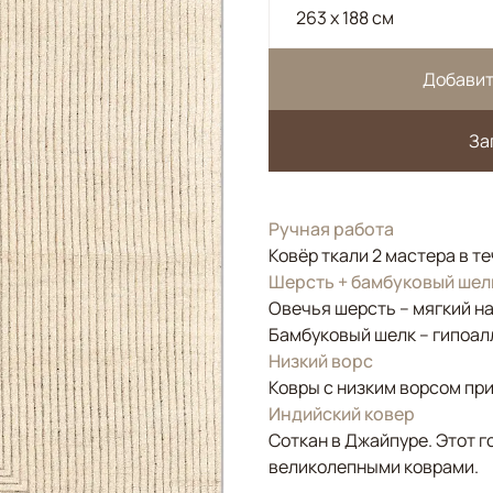
263 x 188 см
Добавит
За
Ручная работа
Ковёр ткали 2 мастера в т
Шерсть + бамбуковый шел
Овечья шерсть – мягкий н
Бамбуковый шелк – гипоал
Низкий ворс
Ковры с низким ворсом при
Индийский ковер
Соткан в Джайпуре. Этот г
великолепными коврами.