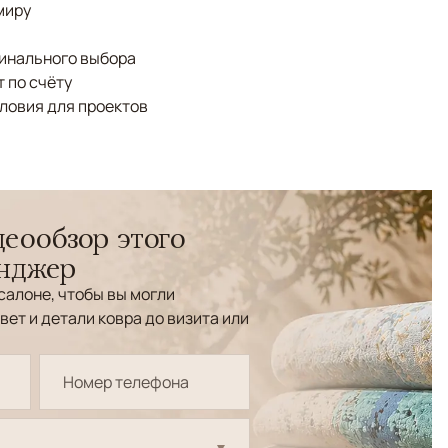
миру
финального выбора
 по счёту
ловия для проектов
еообзор этого
енджер
салоне, чтобы вы могли
вет и детали ковра до визита или