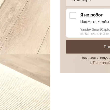
По
Нажимая «Получи
с
Политико