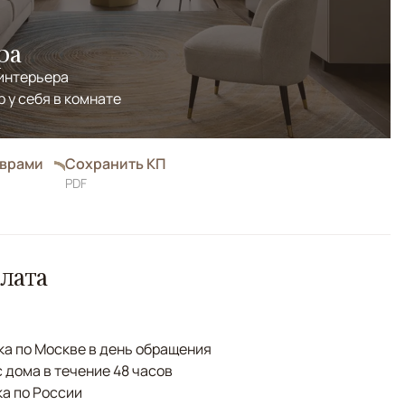
ра
 интерьера
р у себя в комнате
оврами
Сохранить КП
PDF
лата
а по Москве в день обращения
с дома в течение 48 часов
а по России