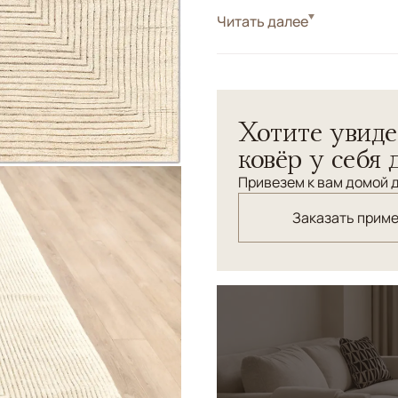
Стиль
Читать далее
Современные
Цвета
Белый/Сливочный, 
Узоры
Геометрический
Хотите увиде
ковёр у себя 
Привезем к вам домой д
Заказать прим