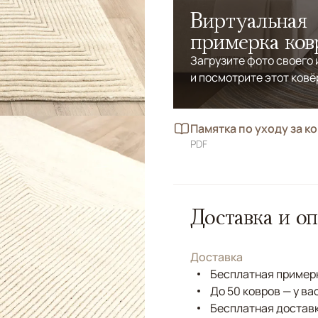
Виртуальная
примерка ков
Загрузите фото своего
и посмотрите этот ковё
Памятка по уходу за к
PDF
Доставка и оп
Доставка
Бесплатная примерк
До 50 ковров — у ва
Бесплатная доставк