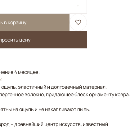
ь в корзину
просить цену
ечение 4 месяцев.
к
а ощупь, эластичный и долговечный материал.
лергенное волокно, придающее блеск орнаменту ковра.
ятны на ощупь и не накапливают пыль.
ород – древнейший центр искусств, известный