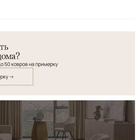
Бежевый
ть
дома?
о 50 ковров на примерку
ерку →