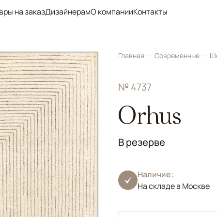
вры на заказ
Дизайнерам
О компании
Контакты
Главная
Современные
Ш
№ 4737
Orhus
В резерве
Наличие:
На складе в Москве