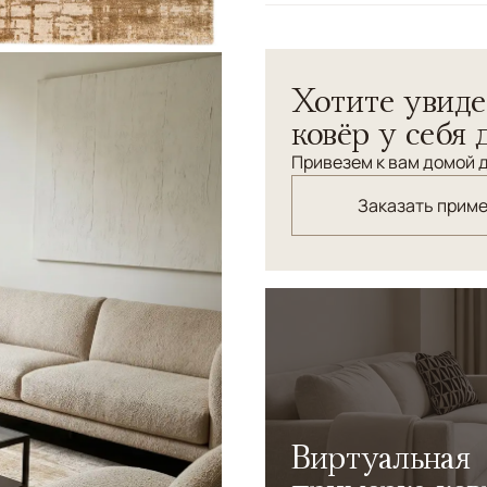
Узоры
Абстрактный
Ковры Tasvini — тканные к
Хотите увиде
с добавлением арт-шёлка,
блеск. Рельефная фактура 
ковёр у себя 
подчёркивая глубину рисун
Привезем к вам домой д
сочетание материалов дел
визуально лёгким — идеал
Заказать прим
интерьеров.
Виртуальная