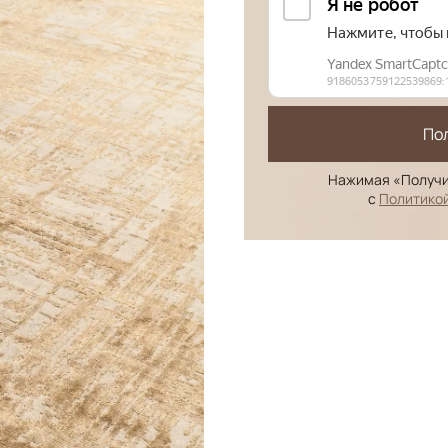
По
Нажимая «Получи
с
Политико