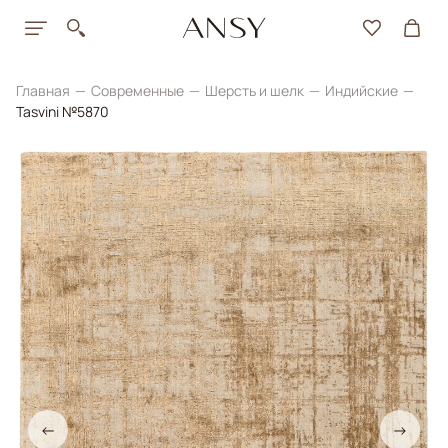
Главная
Современные
Шерсть и шелк
Индийские
Tasvini №5870
←
→