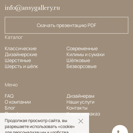
info@ansygallery.ru
Скачать презентацию PDF
Каталог
Классические
Современные
Дизайнерские
Килимы и сумахи
Шерстяные
Шёлковые
Шерсть и шёлк
Безворсовые
Меню
FAQ
Дизайнерам
О компании
Наши услуги
Блог
Контакты
Портфолио
Ковры на заказ
Продолжая просмотр сайта, вы
разрешаете использовать «cookie»
© Ansy Carpet Company 2005 — 2026
для персонализации и удобства