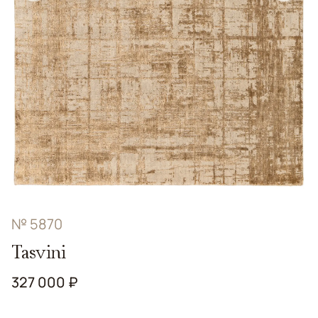
№ 5870
Tasvini
327 000 ₽