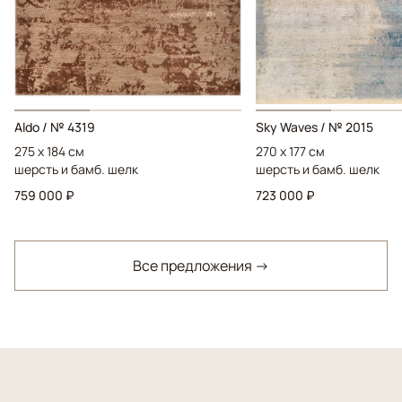
Aldo / № 4319
Sky Waves / № 2015
275 x 184 см
270 x 177 см
шерсть и бамб. шелк
шерсть и бамб. шелк
759 000 ₽
723 000 ₽
Все предложения →