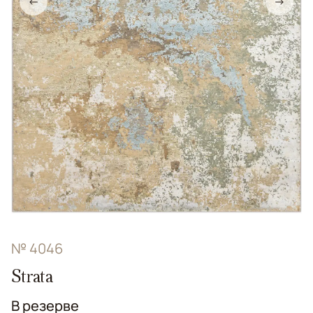
←
→
№ 4046
Strata
В резерве