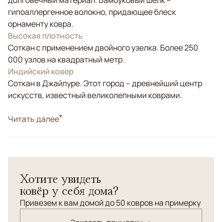
долговечный материал. Бамбуковый шелк –
гипоаллергенное волокно, придающее блеск
орнаменту ковра.
Высокая плотность
Соткан с применением двойного узелка. Более 250
000 узлов на квадратный метр.
Индийский ковер
Соткан в Джайпуре. Этот город – древнейший центр
искусств, известный великолепными коврами.
Стиль
Читать далее
Современные
Цвета
Бежевый, Голубой, Зеленый, Оливковый
Узоры
Абстрактный
Хотите увидеть
ковёр у себя дома?
Привезем к вам домой до 50 ковров на примерку