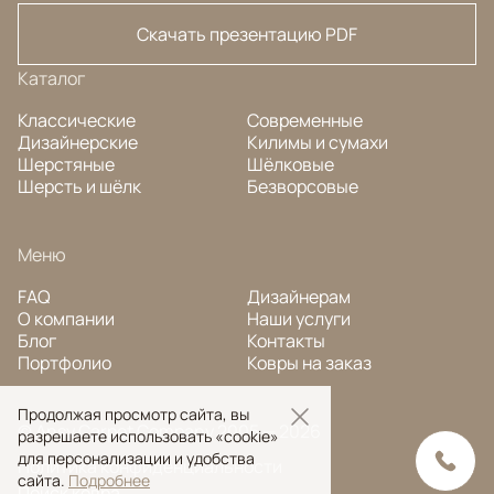
Скачать презентацию PDF
Каталог
Классические
Современные
Дизайнерские
Килимы и сумахи
Шерстяные
Шёлковые
Шерсть и шёлк
Безворсовые
Меню
FAQ
Дизайнерам
О компании
Наши услуги
Блог
Контакты
Портфолио
Ковры на заказ
Продолжая просмотр сайта, вы
© Ansy Carpet Company 2005 — 2026
разрешаете использовать «cookie»
для персонализации и удобства
Политика конфиденциальности
сайта.
Подробнее
Поиск ковра