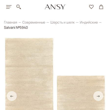
Главная
Современные
Шерсть и шелк
Индийские
Salvani №5940
←
→