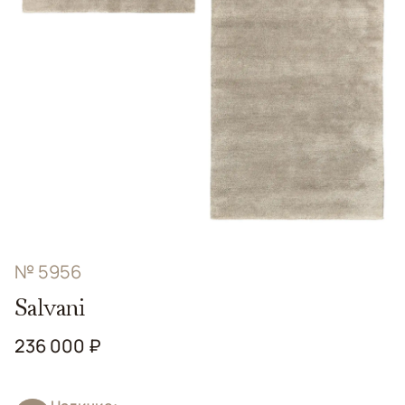
№ 5956
Salvani
236 000 ₽