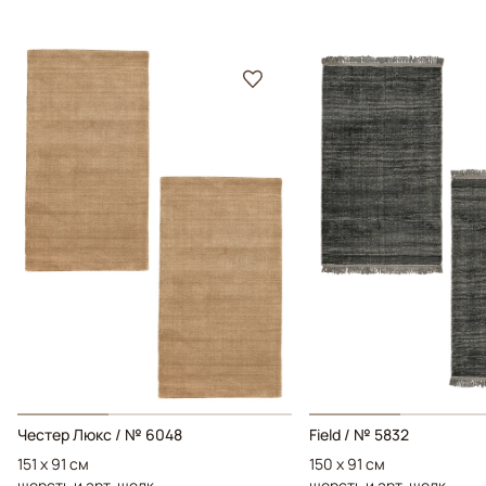
Честер Люкс / № 6048
Field / № 5832
151 x 91 см
150 x 91 см
шерсть и арт-шелк
шерсть и арт-шелк