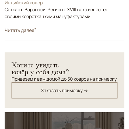
Индийский ковер
Соткан в Варанаси. Регион с XVIII века известен
своими ковроткацкими мануфактурами.
Стиль
Читать далее
Современные
Цвета
Серый
Узоры
Без узора
Однотонные парные ковры ручной работы Salvani
Хотите увидеть
сотканы из натуральной шерсти и бамбукового шёлка.
ковёр у себя дома?
Ковры очень мягкие на ощупь, лёгкие и долговечные.
Идеальный вариант в качестве прикроватных
Привезем к вам домой до 50 ковров на примерку
ковриков, которые привнесут уют и комфорт в
Заказать примерку →
интерьер спальни.