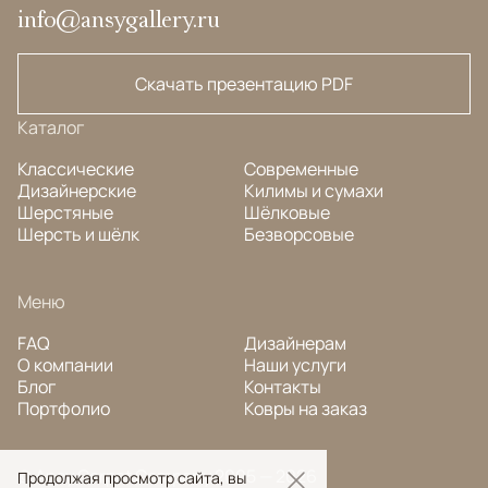
info@ansygallery.ru
Скачать презентацию PDF
Каталог
Классические
Современные
Дизайнерские
Килимы и сумахи
Шерстяные
Шёлковые
Шерсть и шёлк
Безворсовые
Меню
FAQ
Дизайнерам
О компании
Наши услуги
Блог
Контакты
Портфолио
Ковры на заказ
© Ansy Carpet Company 2005 — 2026
Продолжая просмотр сайта, вы