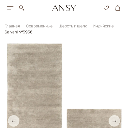
Главная
Современные
Шерсть и шелк
Индийские
Salvani №5956
←
→