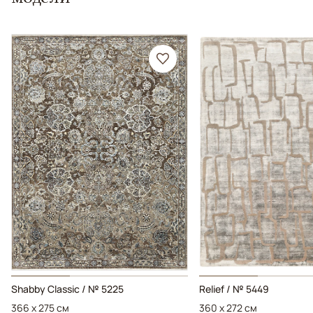
Shabby Classic / № 5225
Relief / № 5449
366 x 275 см
360 x 272 см