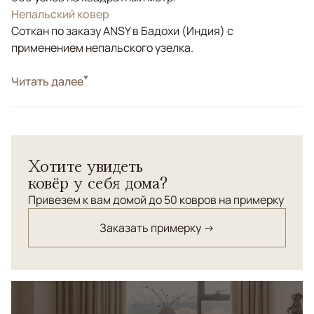
Непальский ковер
Соткан по заказу ANSY в Бадохи (Индия) с
применением непальского узелка.
Стиль
Читать далее
Современные
Цвета
Серый
Узоры
Геометрический
Хотите увидеть
ковёр у себя дома?
Привезем к вам домой до 50 ковров на примерку
Заказать примерку →