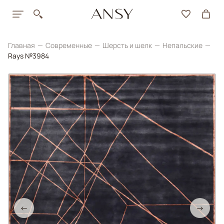
Главная
Современные
Шерсть и шелк
Непальские
Rays №3984
←
→