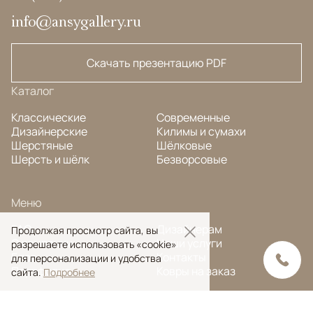
info@ansygallery.ru
Скачать презентацию PDF
Каталог
Классические
Современные
Дизайнерские
Килимы и сумахи
Шерстяные
Шёлковые
Шерсть и шёлк
Безворсовые
Меню
FAQ
Дизайнерам
Продолжая просмотр сайта, вы
О компании
Наши услуги
разрешаете использовать «cookie»
Блог
Контакты
для персонализации и удобства
Портфолио
Ковры на заказ
сайта.
Подробнее