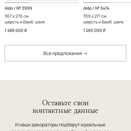
Aldo / № 3999
Aldo / № 5474
367 x 276 см
359 x 271 см
шерсть и бамб. шелк
шерсть и бамб. шелк
1 489 000 ₽
1 265 000 ₽
Все предложения →
Оставьте свои
контактные данные
И наши декораторы подберут идеальные