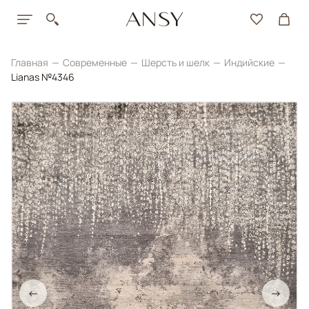
Главная
Современные
Шерсть и шелк
Индийские
Lianas №4346
←
→