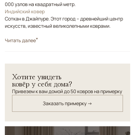
000 узлов на квадратный метр.
Индийский ковер
Соткан в Джайпуре. Этот город – древнейший центр
искусств, известный великолепными коврами.
Стиль
Читать далее
Современные
Цвета
Серый
Узоры
Растительный, Абстрактный
Хотите увидеть
ковёр у себя дома?
Привезем к вам домой до 50 ковров на примерку
Заказать примерку →