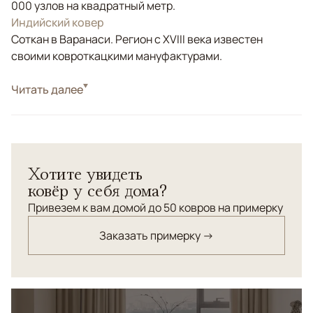
000 узлов на квадратный метр.
Индийский ковер
Соткан в Варанаси. Регион с XVIII века известен
своими ковроткацкими мануфактурами.
Стиль
Читать далее
Современные
Цвета
Белый/Сливочный, Бежевый
Узоры
Геометрический
Элегантная коллекция с безупречным дизайном,
Хотите увидеть
дарящим ощущение гармонии, в которой нашли
ковёр у себя дома?
отражение динамика городской жизни и,
одновременно, богемный шик, экстравагантность и
Привезем к вам домой до 50 ковров на примерку
комфорт.
Заказать примерку →