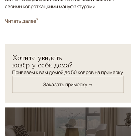
своими ковроткацкими мануфактурами.
Стиль
Читать далее
Современные
Цвета
Белый/Сливочный, Бежевый
Узоры
Геометрический, Без узора
Однотонный ковер ручной работы с геометрическим
Хотите увидеть
орнаментом. Орнамент (или принт) реализован за
ковёр у себя дома?
счёт разноуровневой стрижки ворса. Ковер без
помпезности подчеркнёт изысканность и статус
Привезем к вам домой до 50 ковров на примерку
вашего интерьера.
Заказать примерку →