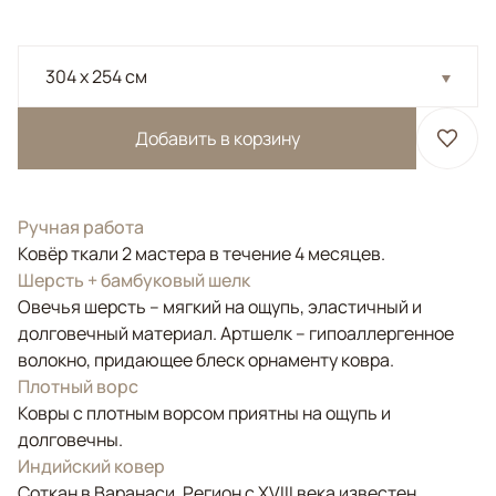
304 x 254 см
Добавить в корзину
Ручная работа
Ковёр ткали 2 мастера в течение 4 месяцев.
Шерсть + бамбуковый шелк
Овечья шерсть – мягкий на ощупь, эластичный и
долговечный материал. Артшелк – гипоаллергенное
волокно, придающее блеск орнаменту ковра.
Плотный ворс
Ковры с плотным ворсом приятны на ощупь и
долговечны.
Индийский ковер
Соткан в Варанаси. Регион с XVIII века известен