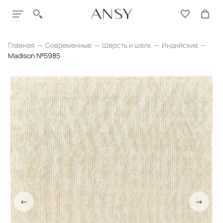
Главная
Современные
Шерсть и шелк
Индийские
Madison №5985
←
→