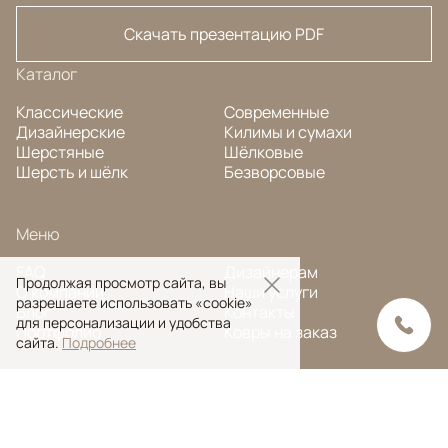
Скачать презентацию PDF
Каталог
Классические
Современные
Дизайнерские
Килимы и сумахи
Шерстяные
Шёлковые
Шерсть и шёлк
Безворсовые
Меню
FAQ
Дизайнерам
Продолжая просмотр сайта, вы
О компании
Наши услуги
разрешаете использовать «cookie»
Блог
Контакты
для персонализации и удобства
Портфолио
Ковры на заказ
сайта.
Подробнее
© Ansy Carpet Company 2005 — 2026
Политика конфиденциальности