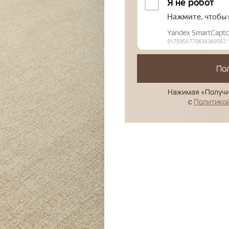
По
Нажимая «Получи
с
Политико