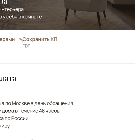
ра
 интерьера
р у себя в комнате
оврами
Сохранить КП
PDF
лата
а по Москве в день обращения
с дома в течение 48 часов
а по России
миру