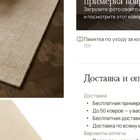
примерка ков
Загрузите фото своего
и посмотрите этот ковё
Памятка по уходу за к
PDF
Доставка и оп
Доставка
Бесплатная примерк
До 50 ковров — у ва
Бесплатная доставк
Доставка по всему 
Варианты оплаты