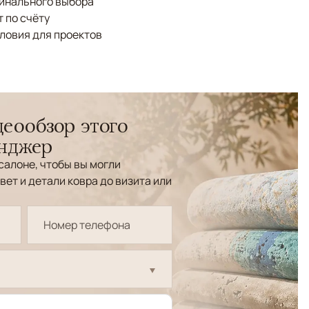
финального выбора
 по счёту
ловия для проектов
еообзор этого
енджер
салоне, чтобы вы могли
вет и детали ковра до визита или