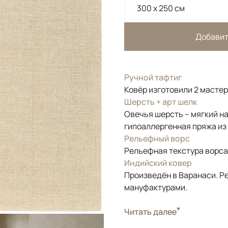
300 x 250 см
Добавит
Ручной тафтиг
Ковёр изготовили 2 мастер
Шерсть + арт шелк
Овечья шерсть – мягкий на
гипоаллергенная пряжа из
Рельефный ворс
Рельефная текстура ворса 
Индийский ковер
Произведён в Варанаси. Ре
мануфактурами.
Стиль
Читать далее
Современные
Цвета
Бежевый