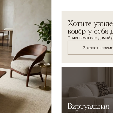
Узоры
Без узора
Идея коллекции ковров C
Хотите увиде
Коко Шанель. Уникальная т
придаст вашему интерьеру
ковёр у себя 
Привезем к вам домой д
Заказать прим
Виртуальная