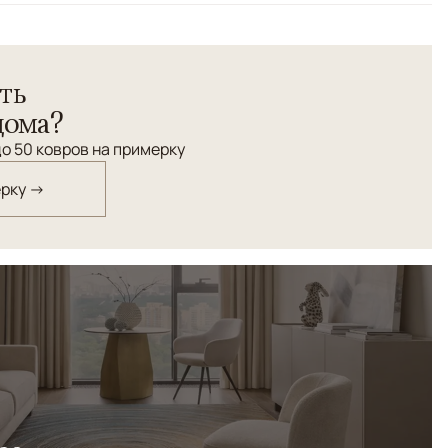
oCo навеяна работами великой французской модельерши
ть
екстура и фактура ковра не оставит вас равнодушными,
 шарма, изысканности и статуса.
дома?
о 50 ковров на примерку
ерку →