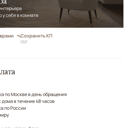
ра
 интерьера
р у себя в комнате
оврами
Сохранить КП
PDF
лата
а по Москве в день обращения
с дома в течение 48 часов
а по России
миру