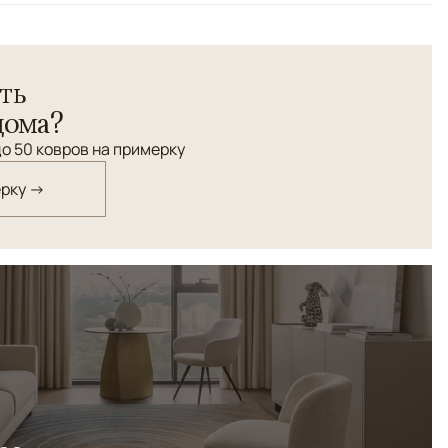
 узора
й в холодной цветовой гамме, полон утонченного шика.
ть
ловых и гостиных в стиле ар деко.
дома?
о 50 ковров на примерку
ерку →