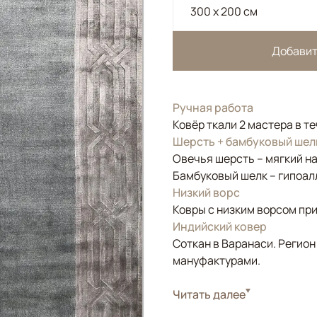
300 x 200 см
Добавит
Ручная работа
Ковёр ткали 2 мастера в т
Шерсть + бамбуковый шел
Овечья шерсть – мягкий н
Бамбуковый шелк – гипоал
Низкий ворс
Ковры с низким ворсом при
Индийский ковер
Соткан в Варанаси. Регион
мануфактурами.
Стиль
Читать далее
Современные
Цвета
Серый