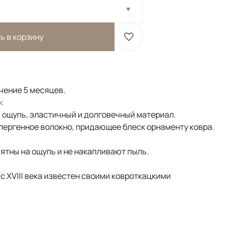
ь в корзину
ечение 5 месяцев.
к
а ощупь, эластичный и долговечный материал.
лергенное волокно, придающее блеск орнаменту ковра.
ятны на ощупь и не накапливают пыль.
 с XVIII века известен своими ковроткацкими