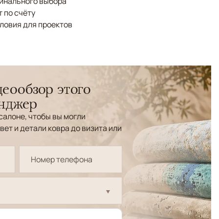
финального выбора
 по счёту
ловия для проектов
еообзор этого
енджер
салоне, чтобы вы могли
вет и детали ковра до визита или