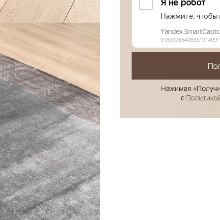
По
Нажимая «Получи
с
Политико