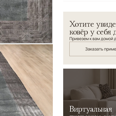
Узоры
Геометрический, Без
Ковер "Пуаре", выполненны
Хотите увиде
Прекрасно смотрится в сто
ковёр у себя 
Привезем к вам домой д
Заказать прим
Виртуальная