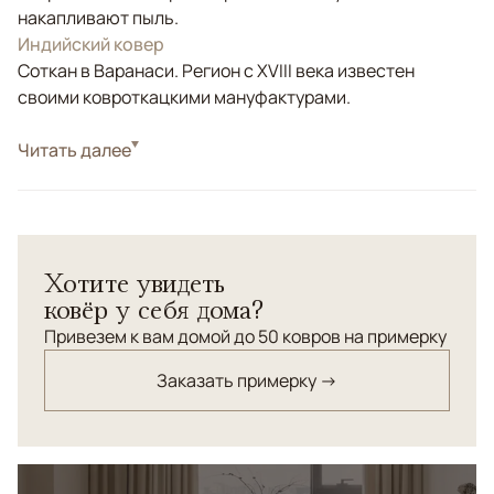
накапливают пыль.
Индийский ковер
Соткан в Варанаси. Регион с XVIII века известен
своими ковроткацкими мануфактурами.
Стиль
Читать далее
Современные
Ковер из коллекции "Пуаре", выполненный в серо-
серебристой гамме - отличный вариант для интерьера
в стиле ар деко.
Хотите увидеть
ковёр у себя дома?
Привезем к вам домой до 50 ковров на примерку
Заказать примерку →