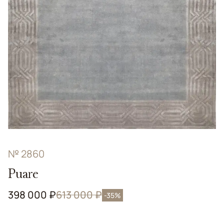
№ 2860
Puare
398 000 ₽
613 000 ₽
-35%