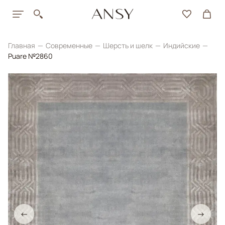
Главная
Современные
Шерсть и шелк
Индийские
Puare №2860
←
→