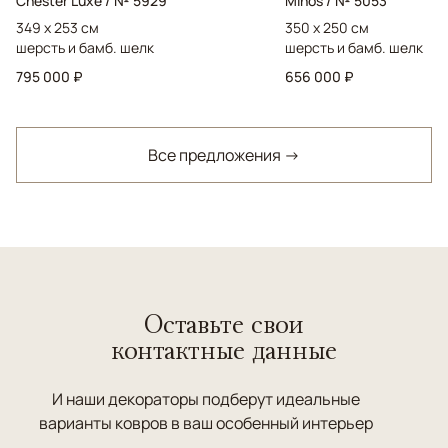
Chester Luxe / № 5929
Mihos / № 5053
349 x 253 см
350 x 250 см
шерсть и бамб. шелк
шерсть и бамб. шелк
795 000 ₽
656 000 ₽
Все предложения →
Оставьте свои
контактные данные
И наши декораторы подберут идеальные
варианты ковров в ваш особенный интерьер