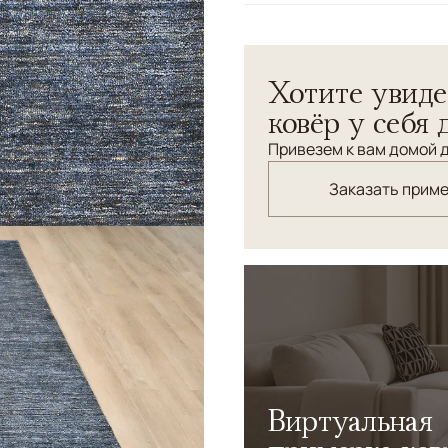
Узоры
Без узора
Минималистичный ковер "Ч
Хотите увиде
превосходный фон для обс
ковёр у себя 
Привезем к вам домой д
Заказать прим
Виртуальная