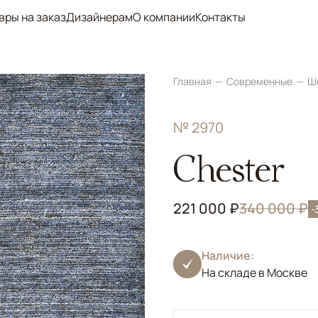
вры на заказ
Дизайнерам
О компании
Контакты
Главная
Современные
Ш
№ 2970
Chester
221 000 ₽
340 000 ₽
-
Наличие:
На складе в Москве