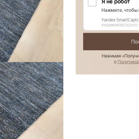
По
Нажимая «Получи
с
Политико