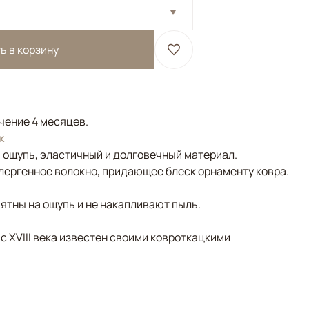
ь в корзину
ечение 4 месяцев.
к
а ощупь, эластичный и долговечный материал.
лергенное волокно, придающее блеск орнаменту ковра.
ятны на ощупь и не накапливают пыль.
 с XVIII века известен своими ковроткацкими