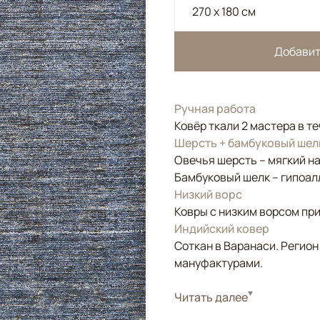
270 x 180 см
Добавит
Ручная работа
Ковёр ткали 2 мастера в т
Шерсть + бамбуковый шел
Овечья шерсть – мягкий н
Бамбуковый шелк – гипоал
Низкий ворс
Ковры с низким ворсом при
Индийский ковер
Соткан в Варанаси. Регион
мануфактурами.
Стиль
Читать далее
Современные
Цвета
Синий