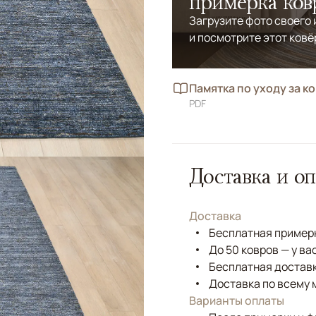
примерка ков
Загрузите фото своего
и посмотрите этот ковё
Памятка по уходу за к
PDF
Доставка и оп
Доставка
Бесплатная примерк
До 50 ковров — у ва
Бесплатная доставк
Доставка по всему 
Варианты оплаты