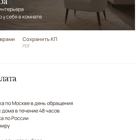
ра
 интерьера
р у себя в комнате
оврами
Сохранить КП
PDF
лата
а по Москве в день обращения
с дома в течение 48 часов
а по России
миру