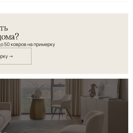
естер" выполнен в синих и коричневых тонах. Создаст
ть
тановки в современном стиле.
дома?
о 50 ковров на примерку
ерку →