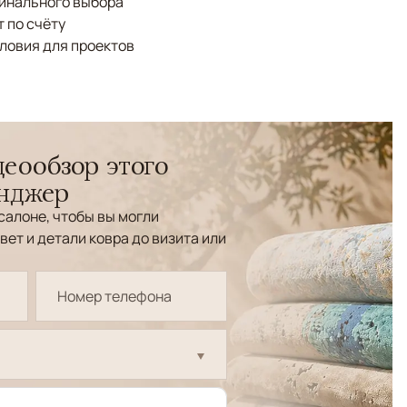
финального выбора
 по счёту
ловия для проектов
еообзор этого
енджер
салоне, чтобы вы могли
вет и детали ковра до визита или