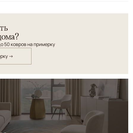
ть
дома?
о 50 ковров на примерку
ерку →