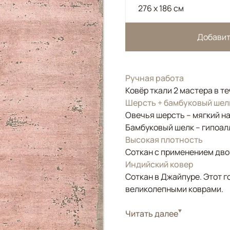
276 x 186 см
Добавит
Ручная работа
Ковёр ткали 2 мастера в т
Шерсть + бамбуковый шел
Овечья шерсть – мягкий н
Бамбуковый шелк – гипоал
Высокая плотность
Соткан с применением двой
Индийский ковер
Соткан в Джайпуре. Этот г
великолепными коврами.
Стиль
Читать далее
Современные
Цвета
Розовый