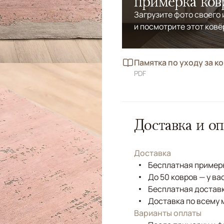
примерка ков
Загрузите фото своего
и посмотрите этот ковё
Памятка по уходу за к
PDF
Доставка и оп
Доставка
Бесплатная примерк
До 50 ковров — у ва
Бесплатная доставк
Доставка по всему 
Варианты оплаты