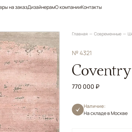
вры на заказ
Дизайнерам
О компании
Контакты
Главная
Современные
Ш
№ 4321
Coventry
770 000 ₽
Наличие:
На складе в Москве