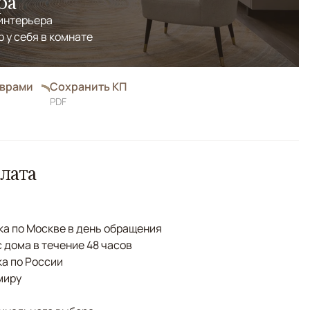
ра
 интерьера
р у себя в комнате
оврами
Сохранить КП
PDF
лата
а по Москве в день обращения
с дома в течение 48 часов
а по России
миру