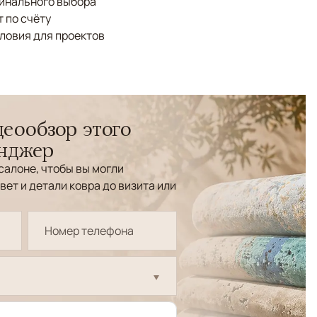
финального выбора
 по счёту
ловия для проектов
еообзор этого
енджер
салоне, чтобы вы могли
вет и детали ковра до визита или