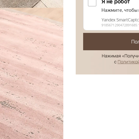
По
Нажимая «Получи
с
Политико