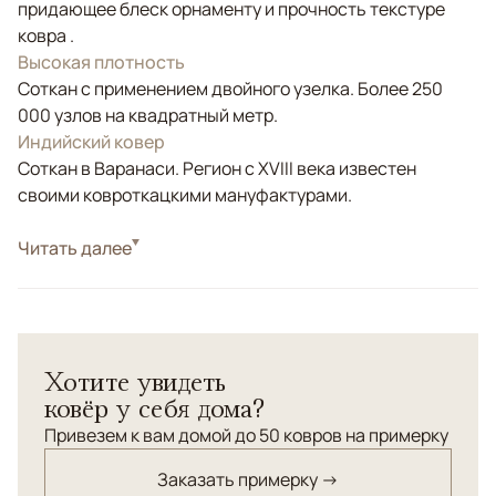
придающее блеск орнаменту и прочность текстуре
ковра .
Высокая плотность
Соткан с применением двойного узелка. Более 250
000 узлов на квадратный метр.
Индийский ковер
Соткан в Варанаси. Регион с XVIII века известен
своими ковроткацкими мануфактурами.
Стиль
Читать далее
Классические
Цвета
Белый/Сливочный
Узоры
Растительный, Геометрический
Современная интерпретация классического
Хотите увидеть
персидского орнамента "Гомбад". Рельефная,
ковёр у себя дома?
разноуровневая стрижка шелкового ворса
относительно шерстяного. Уток (основа ковра) -
Привезем к вам домой до 50 ковров на примерку
хлопок. Соткан по традиционной технологии ручного
Заказать примерку →
ковроткачестква.