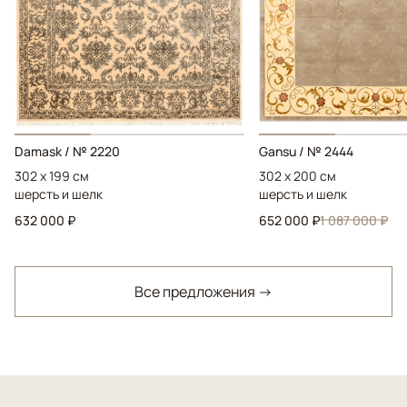
Damask / № 2220
Gansu / № 2444
302 x 199 см
302 x 200 см
шерсть и шелк
шерсть и шелк
632 000 ₽
652 000 ₽
1 087 000 ₽
Все предложения →