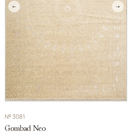
←
→
№ 3081
Gombad Neo