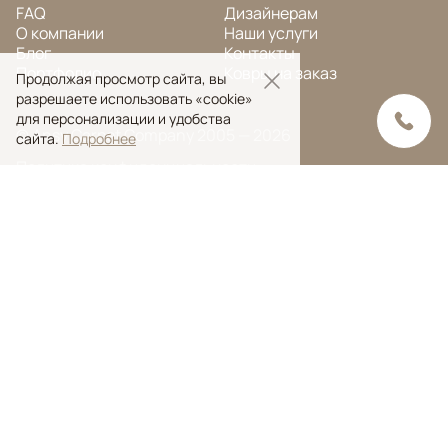
FAQ
Дизайнерам
О компании
Наши услуги
Блог
Контакты
Портфолио
Ковры на заказ
Продолжая просмотр сайта, вы
разрешаете использовать «cookie»
для персонализации и удобства
© Ansy Carpet Company 2005 — 2026
сайта.
Подробнее
Политика конфиденциальности
Поиск ковра
Поиск