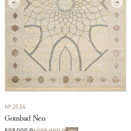
←
→
№ 2534
Gombad Neo
503 000 ₽
1 005 000 ₽
-50%