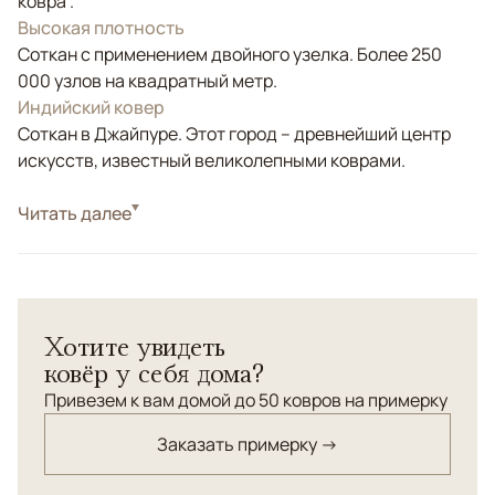
ковра .
Высокая плотность
Соткан с применением двойного узелка. Более 250
000 узлов на квадратный метр.
Индийский ковер
Соткан в Джайпуре. Этот город – древнейший центр
искусств, известный великолепными коврами.
Стиль
Читать далее
Классические
Цвета
Белый/Сливочный
Узоры
Растительный, Геометрический
Персидский орнамент "Гомбад" в современном
Хотите увидеть
исполнении в светлых тонах. Соткан из шерсти и шелка
ковёр у себя дома?
с применением структурной стрижки ворса.
Привезем к вам домой до 50 ковров на примерку
Заказать примерку →