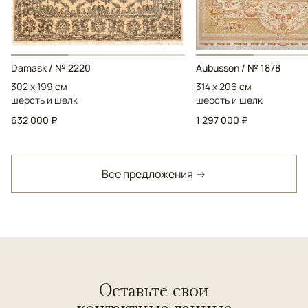
Damask / № 2220
Aubusson / № 1878
302 x 199 см
314 x 206 см
шерсть и шелк
шерсть и шелк
632 000 ₽
1 297 000 ₽
Все предложения →
Оставьте свои
контактные данные