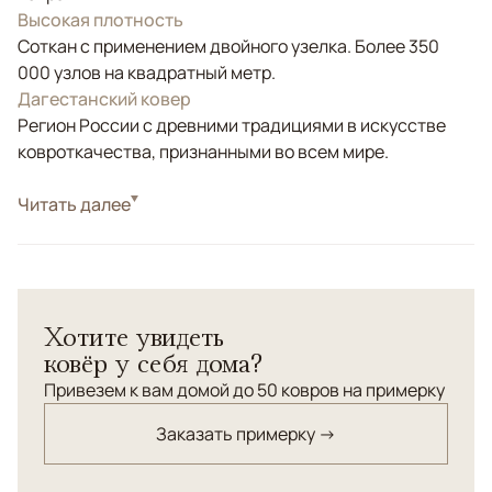
Высокая плотность
Соткан с применением двойного узелка. Более 350
000 узлов на квадратный метр.
Дагестанский ковер
Регион России с древними традициями в искусстве
ковроткачества, признанными во всем мире.
Стиль
Читать далее
Классические
Цвета
Фиолетовый/Сиреневый
Узоры
Растительный, Геометрический
Поддерживая эстетику встречи Востока и Запада,
Хотите увидеть
дизайнеры-технологи ANSY создают авангардные
ковёр у себя дома?
коллекции не подвластные времени, пронизанные
ностальгическим шармом эпохи 1960-х — начала 1970-
Привезем к вам домой до 50 ковров на примерку
х годов. Этно-эклектичная эстетика, искусный
Заказать примерку →
богатый по колористики узор, деликатные цитаты из
фольклора, уникальный дизайн, выходящий за рамки