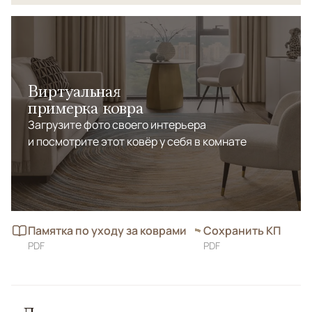
обыденного... Ковры из коллекции FUSION
безупречного качества в невероятном исполнении
созданы для того, чтобы радовать новыми громкими
образами!
Виртуальная
примерка ковра
Загрузите фото своего интерьера
и посмотрите этот ковёр у себя в комнате
Памятка по уходу за коврами
Сохранить КП
PDF
PDF