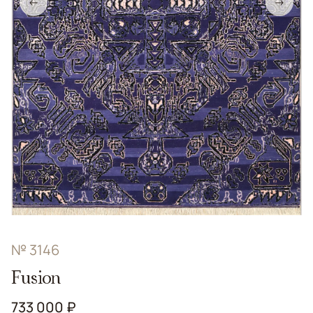
←
→
№ 3146
Fusion
733 000 ₽