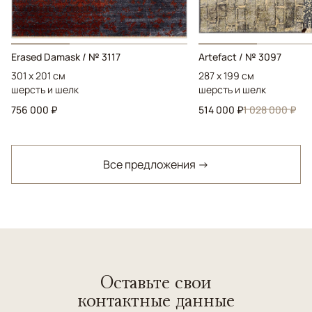
Erased Damask / № 3117
Artefact / № 3097
301 x 201 см
287 x 199 см
шерсть и шелк
шерсть и шелк
756 000 ₽
514 000 ₽
1 028 000 ₽
Все предложения →
Оставьте свои
контактные данные