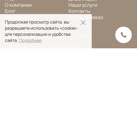
О компании
Наши услуги
Блог
Контакты
Портфолио
Ковры на заказ
Продолжая просмотр сайта, вы
разрешаете использовать «cookie»
для персонализации и удобства
© Ansy Carpet Company 2005 — 2026
сайта.
Подробнее
Политика конфиденциальности
Поиск ковра
Поиск