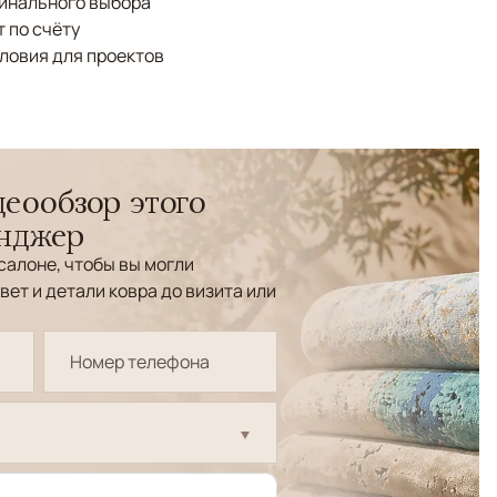
финального выбора
 по счёту
ловия для проектов
еообзор этого
енджер
салоне, чтобы вы могли
вет и детали ковра до визита или