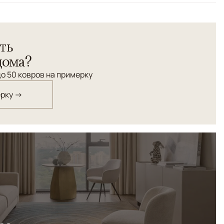
ть
дома?
о 50 ковров на примерку
ерку →