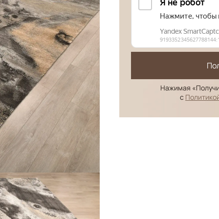
По
Нажимая «Получи
с
Политико