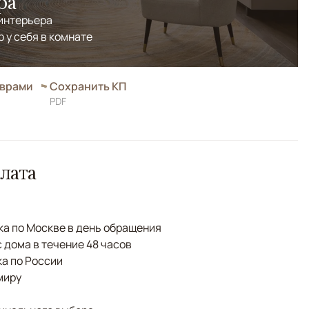
ра
 интерьера
р у себя в комнате
оврами
Сохранить КП
PDF
лата
а по Москве в день обращения
с дома в течение 48 часов
а по России
миру