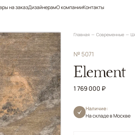
вры на заказ
Дизайнерам
О компании
Контакты
Главная
Современные
Ш
№ 5071
Element
1 769 000 ₽
Наличие:
На складе в Москве