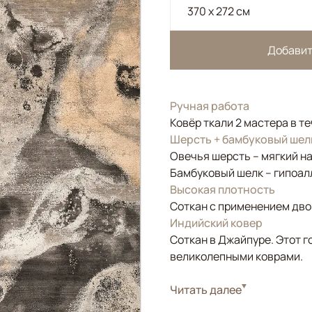
370 x 272 см
Добавит
Ручная работа
Ковёр ткали 2 мастера в т
Шерсть + бамбуковый шел
Овечья шерсть – мягкий н
Бамбуковый шелк – гипоал
Высокая плотность
Соткан с применением двой
Индийский ковер
Соткан в Джайпуре. Этот г
великолепными коврами.
Стиль
Читать далее
Современные
Цвета
Бежевый, Золотой, 