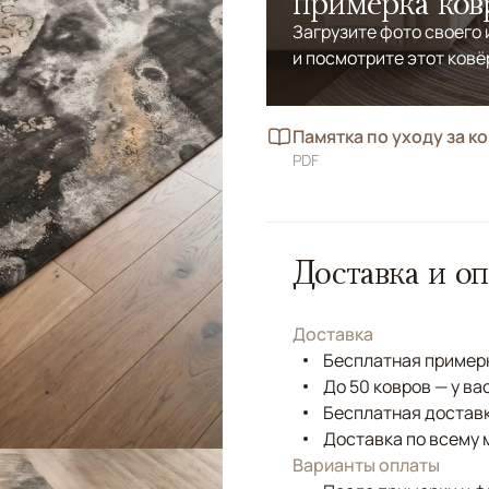
примерка ков
Загрузите фото своего
и посмотрите этот ковё
Памятка по уходу за к
PDF
Доставка и оп
Доставка
Бесплатная примерк
До 50 ковров — у ва
Бесплатная доставк
Доставка по всему 
Варианты оплаты