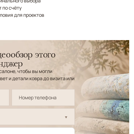
финального выбора
 по счёту
ловия для проектов
еообзор этого
енджер
салоне, чтобы вы могли
вет и детали ковра до визита или