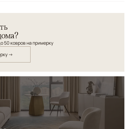
ть
дома?
о 50 ковров на примерку
ерку →