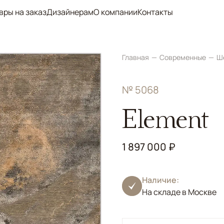
вры на заказ
Дизайнерам
О компании
Контакты
Главная
Современные
Ш
№ 5068
Element
1 897 000 ₽
Наличие:
На складе в Москве