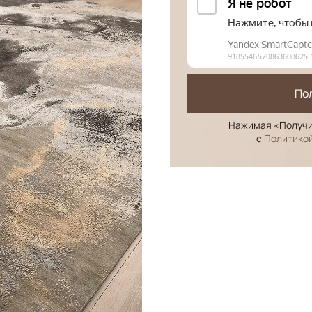
По
Нажимая «Получи
с
Политико