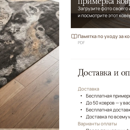
примерка ков
Загрузите фото своего
и посмотрите этот ковё
Памятка по уходу за к
PDF
Доставка и оп
Доставка
Бесплатная примерк
До 50 ковров — у ва
Бесплатная доставк
Доставка по всему 
Варианты оплаты