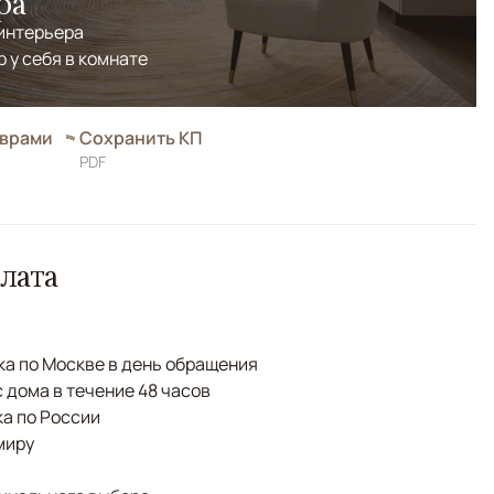
ра
 интерьера
р у себя в комнате
оврами
Сохранить КП
PDF
лата
а по Москве в день обращения
с дома в течение 48 часов
а по России
миру