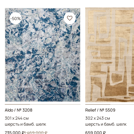
-50%
Aldo / № 3208
Relief / № 5509
301 x 244 см
302 x 243 см
шерсть и бамб. шелк
шерсть и бамб. шелк
735 000 ₽
1 469 000 ₽
659 000 ₽