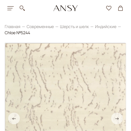
Главная
Современные
Шерсть и шелк
Индийские
Chloe №5244
←
→