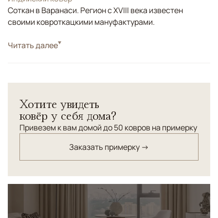
Соткан в Варанаси. Регион с XVIII века известен
своими ковроткацкими мануфактурами.
Стиль
Читать далее
Современные
Цвета
Белый/Сливочный, Бежевый
Узоры
Абстрактный
Хотите увидеть
ковёр у себя дома?
Привезем к вам домой до 50 ковров на примерку
Заказать примерку →