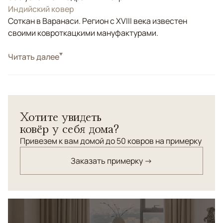
Индийский ковер
Соткан в Варанаси. Регион с XVIII века известен
своими ковроткацкими мануфактурами.
Стиль
Читать далее
Современные
Цвета
Серый, Бирюзовый, Зеленый
Узоры
Абстрактный
Хотите увидеть
ковёр у себя дома?
Привезем к вам домой до 50 ковров на примерку
Заказать примерку →