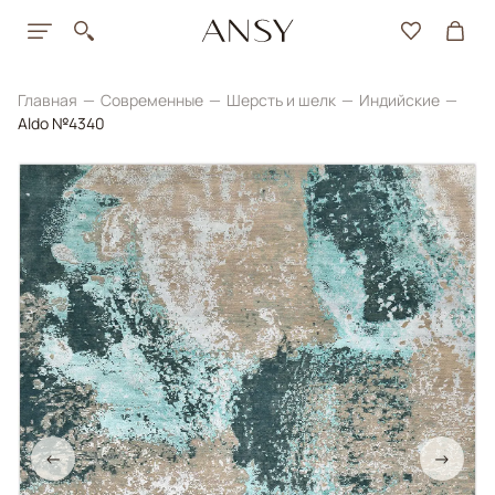
Главная
Современные
Шерсть и шелк
Индийские
Aldo №4340
←
→