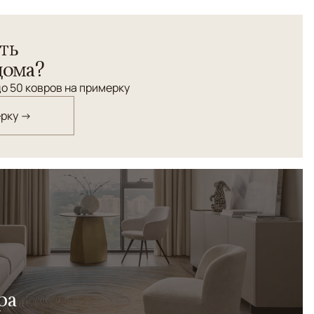
ть
дома?
о 50 ковров на примерку
ерку →
ра