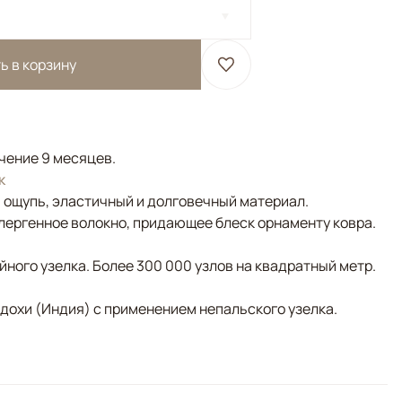
ь в корзину
ечение 9 месяцев.
к
а ощупь, эластичный и долговечный материал.
лергенное волокно, придающее блеск орнаменту ковра.
ного узелка. Более 300 000 узлов на квадратный метр.
адохи (Индия) с применением непальского узелка.
ежевый, Синий, Фиолетовый/