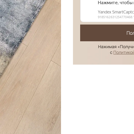
По
Нажимая «Получи
с
Политико