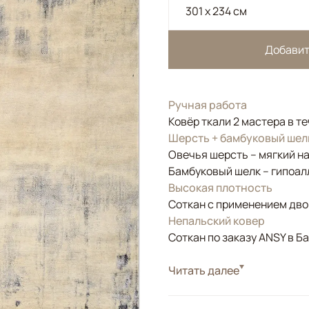
301 x 234 см
Добавит
Ручная работа
Ковёр ткали 2 мастера в т
Шерсть + бамбуковый шел
Овечья шерсть – мягкий н
Бамбуковый шелк – гипоал
Высокая плотность
Соткан с применением двой
Непальский ковер
Соткан по заказу ANSY в Б
Стиль
Читать далее
Современные
Белый/Сливочный, Б
Цвета
Сиреневый