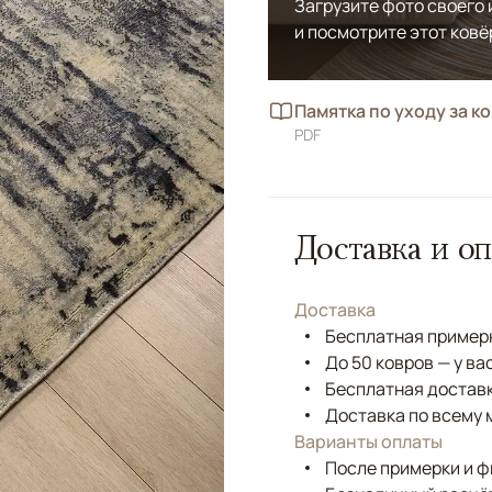
Загрузите фото своего
и посмотрите этот ковё
Памятка по уходу за к
PDF
Доставка и оп
Доставка
Бесплатная примерк
До 50 ковров — у ва
Бесплатная доставк
Доставка по всему 
Варианты оплаты
После примерки и 