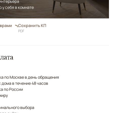
 интерьера
р у себя в комнате
оврами
Сохранить КП
PDF
лата
а по Москве в день обращения
с дома в течение 48 часов
а по России
миру
финального выбора