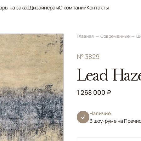
вры на заказ
Дизайнерам
О компании
Контакты
Главная
Современные
Ш
№ 3829
Lead Haz
1 268 000 ₽
Наличие:
В шоу-руме на Пречи