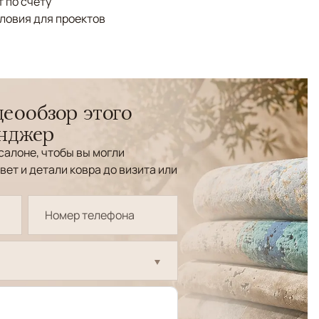
 по счёту
ловия для проектов
еообзор этого
енджер
салоне, чтобы вы могли
вет и детали ковра до визита или