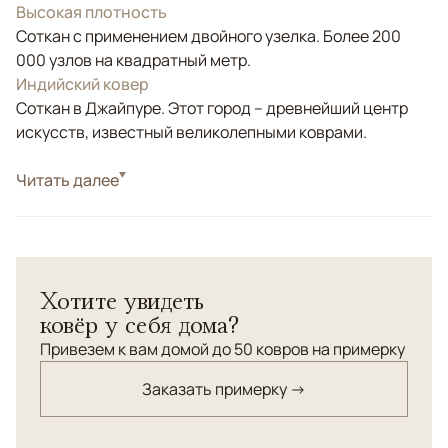
Высокая плотность
Соткан с применением двойного узелка. Более 200
000 узлов на квадратный метр.
Индийский ковер
Соткан в Джайпуре. Этот город – древнейший центр
искусств, известный великолепными коврами.
Стиль
Читать далее
Современные
Цвета
Золотой, Серый
Узоры
Абстрактный
Ковер ручной работы небольшого размера из
Хотите увидеть
коллекции ALDO может не только привнести уюта, но и
ковёр у себя дома?
стать акцентным аксессуаром при декорировании
интерьера. Соткан в Индии из натуральной
Привезем к вам домой до 50 ковров на примерку
премиальной шерсти и бамбукового шёлка - пряжа из
Заказать примерку →
целлюлозы бамбуковой древесины.