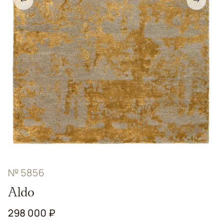
←
→
№ 5856
Aldo
298 000 ₽