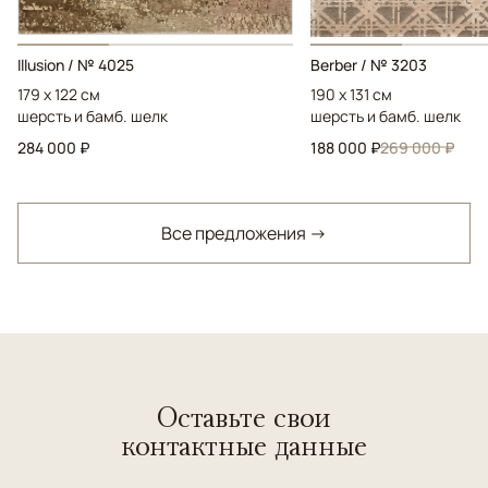
Illusion / № 4025
Berber / № 3203
179 x 122 см
190 x 131 см
шерсть и бамб. шелк
шерсть и бамб. шелк
284 000 ₽
188 000 ₽
269 000 ₽
Все предложения →
Оставьте свои
контактные данные