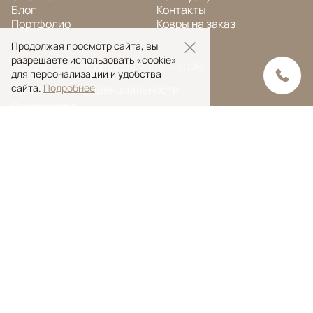
Блог
Контакты
Портфолио
Ковры на заказ
Продолжая просмотр сайта, вы
разрешаете использовать «cookie»
© Ansy Carpet Company 2005 — 2026
для персонализации и удобства
сайта.
Подробнее
Политика конфиденциальности
Поиск ковра
Поиск
Ansy Сarpet Сompany