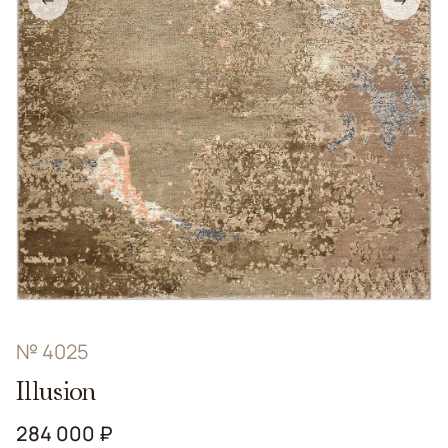
←
→
№ 4025
Illusion
284 000 ₽