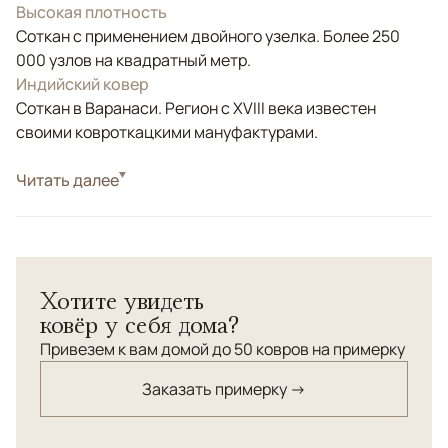
Высокая плотность
Соткан с применением двойного узелка. Более 250
000 узлов на квадратный метр.
Индийский ковер
Соткан в Варанаси. Регион с XVIII века известен
своими ковроткацкими мануфактурами.
Стиль
Читать далее
Современные
Цвета
Коричневый/Терракотовый
Узоры
Абстрактный
Хотите увидеть
ковёр у себя дома?
Привезем к вам домой до 50 ковров на примерку
Заказать примерку →