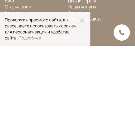
FAQ
Дизайнерам
О компании
Наши услуги
Блог
Контакты
Портфолио
Ковры на заказ
Продолжая просмотр сайта, вы
разрешаете использовать «cookie»
для персонализации и удобства
© Ansy Carpet Company 2005 — 2026
сайта.
Подробнее
Политика конфиденциальности
Поиск ковра
Поиск