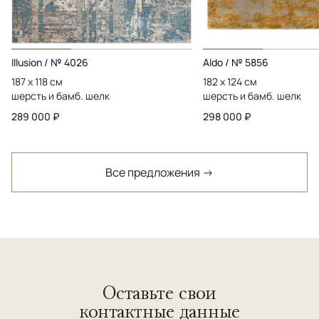
Illusion / № 4026
Aldo / № 5856
187 x 118 см
182 x 124 см
шерсть и бамб. шелк
шерсть и бамб. шелк
289 000 ₽
298 000 ₽
Все предложения →
Оставьте свои
контактные данные