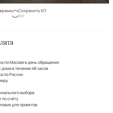
оврами
Сохранить КП
PDF
лата
а по Москве в день обращения
с дома в течение 48 часов
а по России
миру
финального выбора
 по счёту
ловия для проектов