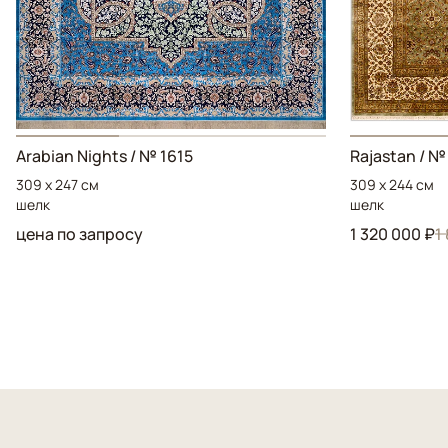
Arabian Nights / № 1615
Rajastan / №
309 x 247 см
309 x 244 см
шелк
шелк
цена по запросу
1 320 000 ₽
1