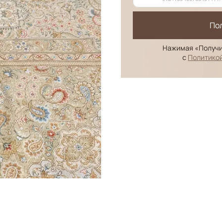
По
Нажимая «Получи
с
Политико