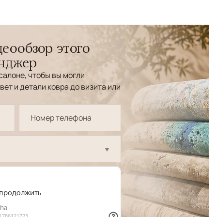
еообзор этого
енджер
салоне, чтобы вы могли
вет и детали ковра до визита или