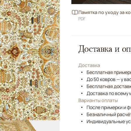
Памятка по уходу за к
PDF
Доставка и оп
Доставка
Бесплатная примерк
До 50 ковров — у ва
Бесплатная доставк
Доставка по всему 
Варианты оплаты
После примерки и 
Безналичный расчёт
Индивидуальные ус