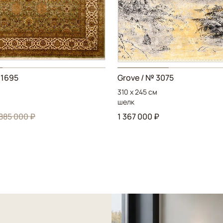
 1695
Grove / № 3075
310 x 245 см
шелк
 885 000 ₽
1 367 000 ₽