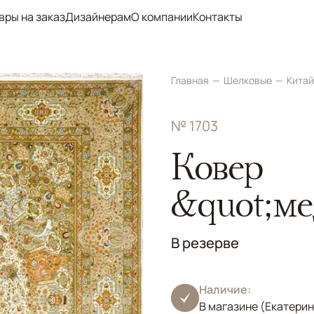
вры на заказ
Дизайнерам
О компании
Контакты
Главная
Шелковые
Кита
№ 1703
Ковер
&quot;ме
В резерве
Наличие:
В магазине (Екатерин