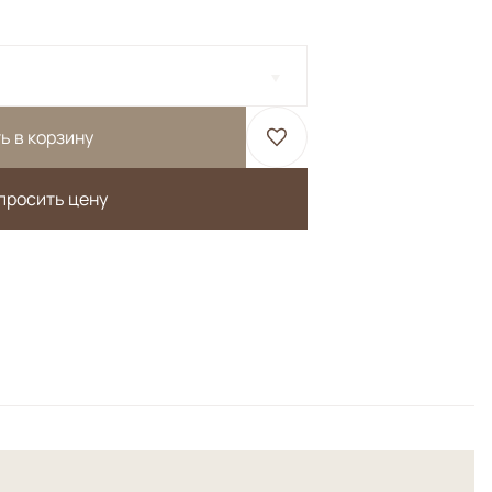
ь в корзину
просить цену
ан из натурального шелка высшей категории с
а.<br> Высочайшая узелковая плотность.