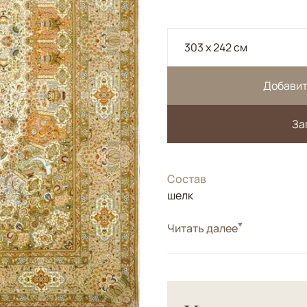
303 x 242 см
Добавит
За
Состав
шелк
Читать далее
Китайский ковер.<br> Сотк
применением двойного узл