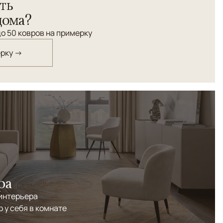
ть
дома?
о 50 ковров на примерку
ерку →
ра
 интерьера
р у себя в комнате