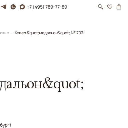
+7 (495) 789-77-89
йские
Ковер &quot;медальон&quot; №1703
дальон&quot;
бург)