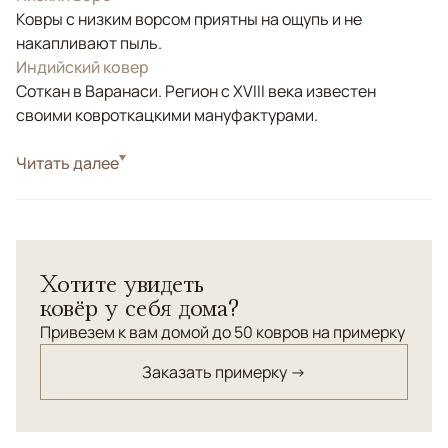
Ковры с низким ворсом приятны на ощупь и не
накапливают пыль.
Индийский ковер
Соткан в Варанаси. Регион с XVIII века известен
своими ковроткацкими мануфактурами.
Стиль
Читать далее
Современные
Цвета
Бежевый, Золотой, Коричневый/Терракотовый
Узоры
Без узора
Хотите увидеть
ковёр у себя дома?
Привезем к вам домой до 50 ковров на примерку
Заказать примерку →