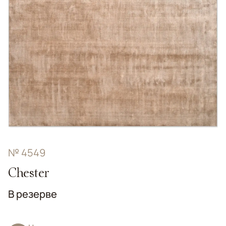
№ 4549
Chester
В резерве