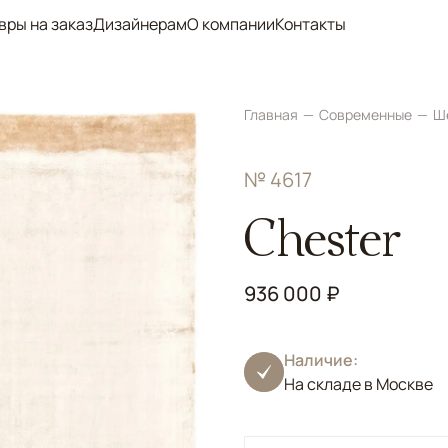
вры на заказ
Дизайнерам
О компании
Контакты
Главная
Современные
Ш
№ 4617
Chester
936 000 ₽
Наличие:
На складе в Москве