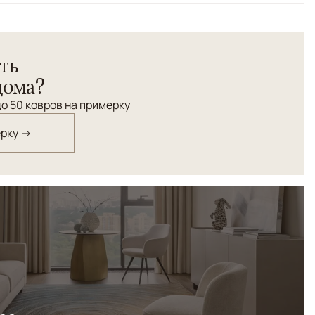
ть
дома?
о 50 ковров на примерку
ерку →