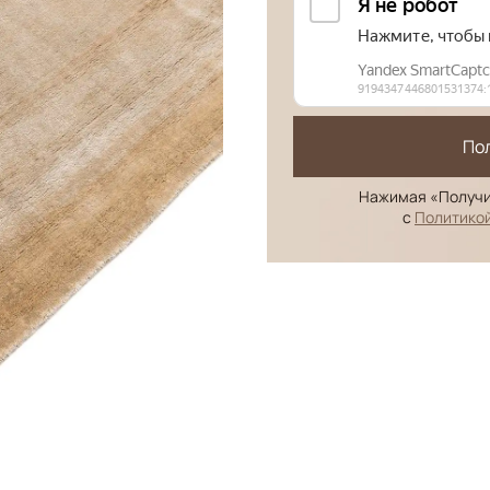
По
Нажимая «Получи
с
Политико