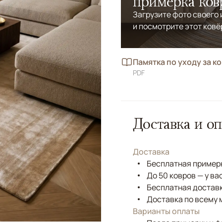
примерка ков
Загрузите фото своего
и посмотрите этот ковё
Памятка по уходу за к
PDF
Доставка и оп
Доставка
Бесплатная примерк
До 50 ковров — у ва
Бесплатная доставк
Доставка по всему 
Варианты оплаты