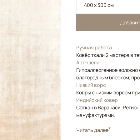
400 x 300 см
Добавит
Ручная работа
Ковёр ткали 2 мастера в т
Арт-шёлк
Гипоаллергенное волокно 
благородным блеском, про
Низкий ворс
Ковры с низким ворсом при
Индийский ковер
Соткан в Варанаси. Регион
мануфактурами.
Стиль
Читать далее
Современные
Цвета
Бежевый, Золотой