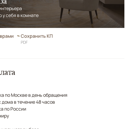
ра
 интерьера
р у себя в комнате
оврами
Сохранить КП
PDF
лата
а по Москве в день обращения
с дома в течение 48 часов
а по России
миру