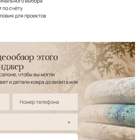
финального выбора
 по счёту
ловия для проектов
еообзор этого
енджер
салоне, чтобы вы могли
вет и детали ковра до визита или