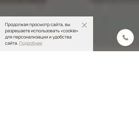
Продолжая просмотр сайта, вы
разрешаете использовать «cookie»
для персонализации и удобства
сайта.
Подробнее
Содержание статьи
Рассматриваем оборотную сторону ковра и
окантовку
Пристальное внимание к бахроме
Другие отличительные черты
Чтобы понять, ручной ли работы ковер
перед вами или машинный суррогат,