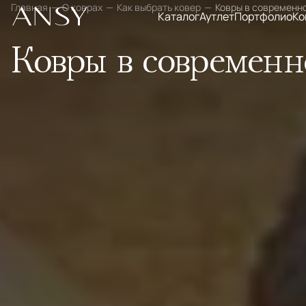
Главная
О коврах
Как выбрать ковер
Ковры в современно
Каталог
Аутлет
Портфолио
Ко
Ковры в современн