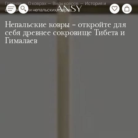
Главная
О коврах
Виды ковров
История и
особенности непальских ковров
Непальские ковры - откройте для
себя древнее сокровище Тибета и
Гималаев