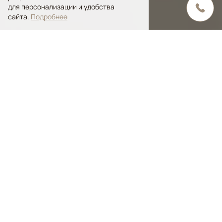
для персонализации и удобства
сайта.
Подробнее
Содержание статьи
История и происхождение
Традиционные узоры и красители
Их каких материалов ткут непальские ковры?
Техники плетения
Непальские ковры в современных интерьерах
Владение непальским ковром ручной
работы сегодня - это не просто
приобретение элитного напольного
изделия. Это возможность окунуться в
историю - историю, сотканную из